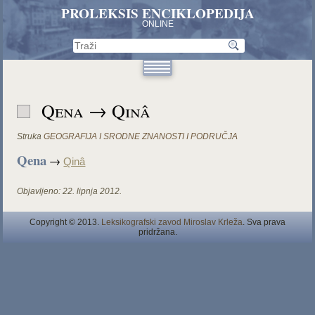
PROLEKSIS ENCIKLOPEDIJA
ONLINE
Qena → Qinâ
Struka
GEOGRAFIJA I SRODNE ZNANOSTI I PODRUČJA
Qena
→
Qinâ
Objavljeno:
22. lipnja 2012.
Copyright © 2013.
Leksikografski zavod Miroslav Krleža
. Sva prava
pridržana.