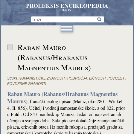
PROLEKSIS ENCIKLOPEDIJA
ONLINE
Raban Mauro
(Rabanus/Hrabanus
Magnentius Maurus)
Struka
HUMANISTIČKE ZNANOSTI I PODRUČJA
,
LIČNOSTI
,
POVIJEST I
POVIJESNE ZNANOSTI
Raban Mauro (Rabanus/Hrabanus Magnentius
Maurus)
, franački teolog i pisac (Mainz, oko 780 – Winkel,
4. II. 856). Učitelj i voditelj samostanske škole, a od 822. prior
u Fuldi. Od 847. nadbiskup Mainza. Jedan od najsvestranijih
učenjaka svojega doba. Sakupio sve dotadašnje znanje antičkih
pisaca, crkvenih otaca i iz raznih rukopisa, pružajući građu za
samostanske i kaptolske škole te kasnija teološka i