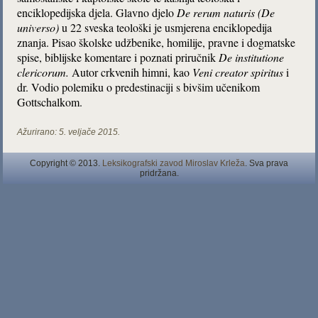
enciklopedijska djela. Glavno djelo
De rerum naturis (De
universo)
u 22 sveska teološki je usmjerena enciklopedija
znanja. Pisao školske udžbenike, homilije, pravne i dogmatske
spise, biblijske komentare i poznati priručnik
De institutione
clericorum.
Autor crkvenih himni, kao
Veni creator spiritus
i
dr. Vodio polemiku o predestinaciji s bivšim učenikom
Gottschalkom.
Ažurirano:
5. veljače 2015.
Copyright © 2013.
Leksikografski zavod Miroslav Krleža
. Sva prava
pridržana.