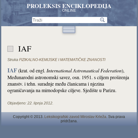
PROLEKSIS ENCIKLOPEDIJA
ONLINE
IAF
Struka
FIZIKALNO-KEMIJSKE I MATEMATIČKE ZNANOSTI
IAF
(krat. od engl.
International Astronautical Federation
),
Međunarodni astronomski savez, osn. 1951. s ciljem proširenja
znanstv. i tehn. suradnje među članicama i njezina
ograničavanja na mirnodopske ciljeve. Sjedište u Parizu.
Objavljeno:
22. lipnja 2012.
Copyright © 2013.
Leksikografski zavod Miroslav Krleža
. Sva prava
pridržana.