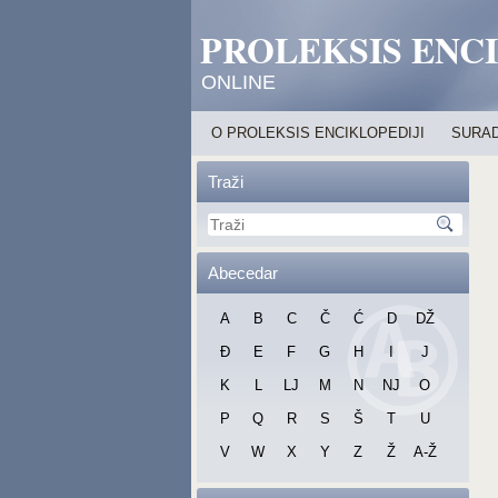
PROLEKSIS ENC
ONLINE
O PROLEKSIS ENCIKLOPEDIJI
SURAD
Traži
Abecedar
A
B
C
Č
Ć
D
DŽ
Đ
E
F
G
H
I
J
K
L
LJ
M
N
NJ
O
P
Q
R
S
Š
T
U
V
W
X
Y
Z
Ž
A-Ž