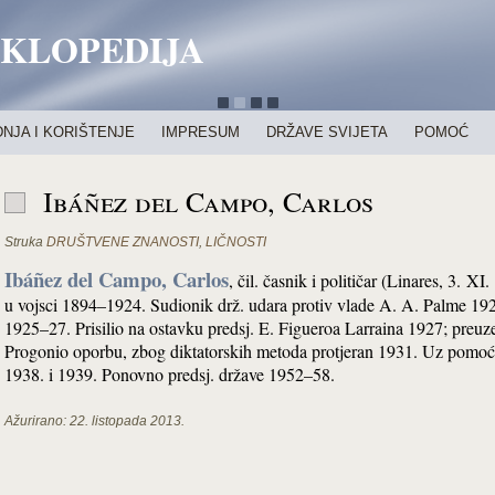
IKLOPEDIJA
NJA I KORIŠTENJE
IMPRESUM
DRŽAVE SVIJETA
POMOĆ
Ibáñez del Campo, Carlos
Struka
DRUŠTVENE ZNANOSTI
,
LIČNOSTI
Ibáñez del Campo, Carlos
, čil. časnik i političar (Linares, 3. 
u vojsci 1894–1924. Sudionik drž. udara protiv vlade A. A. Palme 1924
1925–27. Prisilio na ostavku predsj. E. Figueroa Larraina 1927; preu
Progonio oporbu, zbog diktatorskih metoda protjeran 1931. Uz pomoć č
1938. i 1939. Ponovno predsj. države 1952–58.
Ažurirano:
22. listopada 2013.