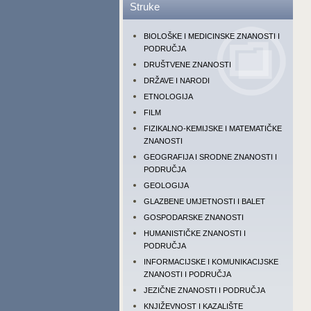
Struke
BIOLOŠKE I MEDICINSKE ZNANOSTI I
PODRUČJA
DRUŠTVENE ZNANOSTI
DRŽAVE I NARODI
ETNOLOGIJA
FILM
FIZIKALNO-KEMIJSKE I MATEMATIČKE
ZNANOSTI
GEOGRAFIJA I SRODNE ZNANOSTI I
PODRUČJA
GEOLOGIJA
GLAZBENE UMJETNOSTI I BALET
GOSPODARSKE ZNANOSTI
HUMANISTIČKE ZNANOSTI I
PODRUČJA
INFORMACIJSKE I KOMUNIKACIJSKE
ZNANOSTI I PODRUČJA
JEZIČNE ZNANOSTI I PODRUČJA
KNJIŽEVNOST I KAZALIŠTE