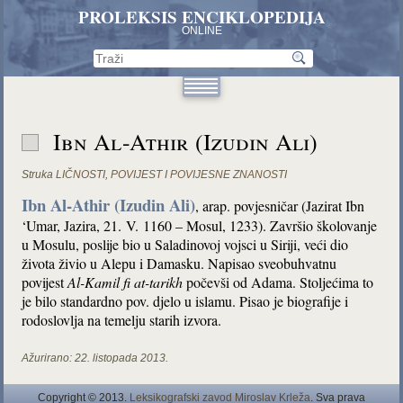
PROLEKSIS ENCIKLOPEDIJA
ONLINE
Ibn Al-Athir (Izudin Ali)
Struka
LIČNOSTI
,
POVIJEST I POVIJESNE ZNANOSTI
Ibn Al-Athir (Izudin Ali)
, arap. povjesničar (Jazirat Ibn
‘Umar, Jazira, 21. V. 1160 – Mosul, 1233). Završio školovanje
u Mosulu, poslije bio u Saladinovoj vojsci u Siriji, veći dio
života živio u Alepu i Damasku. Napisao sveobuhvatnu
povijest
Al-Kamil fi at-tarikh
počevši od Adama. Stoljećima to
je bilo standardno pov. djelo u islamu. Pisao je biografije i
rodoslovlja na temelju starih izvora.
Ažurirano:
22. listopada 2013.
Copyright © 2013.
Leksikografski zavod Miroslav Krleža
. Sva prava