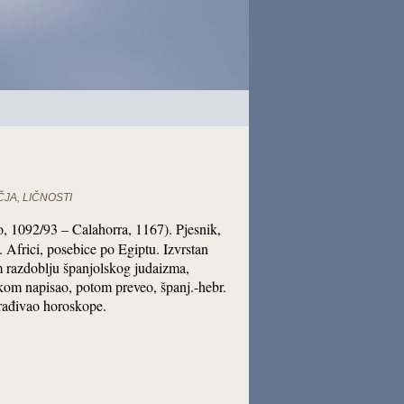
ČJA
,
LIČNOSTI
do, 1092/93 – Calahorra, 1167). Pjesnik,
 Africi, posebice po Egiptu. Izvrstan
m razdoblju španjolskog judaizma,
skom napisao, potom preveo, španj.-hebr.
zrađivao horoskope.