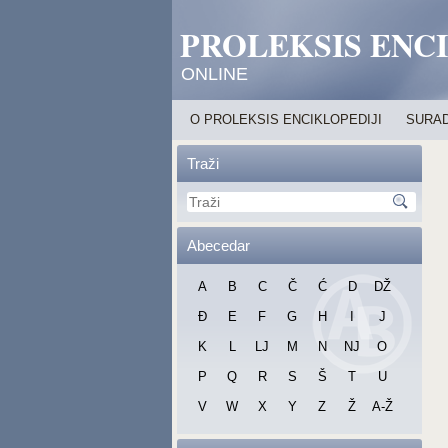
PROLEKSIS ENC
ONLINE
O PROLEKSIS ENCIKLOPEDIJI
SURAD
Traži
Abecedar
A
B
C
Č
Ć
D
DŽ
Đ
E
F
G
H
I
J
K
L
LJ
M
N
NJ
O
P
Q
R
S
Š
T
U
V
W
X
Y
Z
Ž
A-Ž