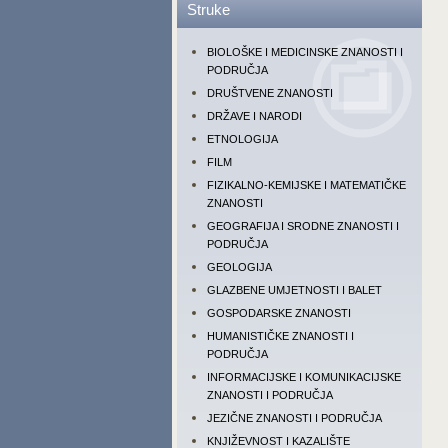
Struke
BIOLOŠKE I MEDICINSKE ZNANOSTI I
PODRUČJA
DRUŠTVENE ZNANOSTI
DRŽAVE I NARODI
ETNOLOGIJA
FILM
FIZIKALNO-KEMIJSKE I MATEMATIČKE
ZNANOSTI
GEOGRAFIJA I SRODNE ZNANOSTI I
PODRUČJA
GEOLOGIJA
GLAZBENE UMJETNOSTI I BALET
GOSPODARSKE ZNANOSTI
HUMANISTIČKE ZNANOSTI I
PODRUČJA
INFORMACIJSKE I KOMUNIKACIJSKE
ZNANOSTI I PODRUČJA
JEZIČNE ZNANOSTI I PODRUČJA
KNJIŽEVNOST I KAZALIŠTE