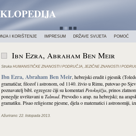
IKLOPEDIJA
NJA I KORIŠTENJE
IMPRESUM
DRŽAVE SVIJETA
POMOĆ
Ibn Ezra, Abraham Ben Meir
Struka
HUMANISTIČKE ZNANOSTI I PODRUČJA
,
JEZIČNE ZNANOSTI I PODRU
Ibn Ezra, Abraham Ben Meir
, hebrejski erudit i pjesnik (Tole
gramatičar, filozof i astronom, od 1140. živio u Rimu, putovao po Sjev.
poznavatelj bibl. egzegeze čiji su komentari
Petoknjižja
, prinos zlatno
ponegdje uvrštavani u
Talmud
. Prevodio s arap. na hebrejski; na arap
gramatiku. Pisao religiozne pjesme, djela o matematici i astronomiji, i
Ažurirano:
22. listopada 2013.