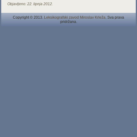
Objavljeno:
22. lipnja 2012.
Copyright © 2013.
Leksikografski zavod Miroslav Krleža
. Sva prava
pridržana.