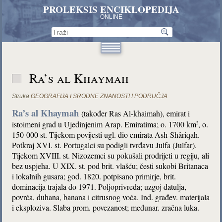
PROLEKSIS ENCIKLOPEDIJA
ONLINE
Ra’s al Khaymah
Struka
GEOGRAFIJA I SRODNE ZNANOSTI I PODRUČJA
Ra’s al Khaymah
(također Ras Al-khaimah), emirat i
istoimeni grad u Ujedinjenim Arap. Emiratima; o. 1700 km
, o.
2
150 000 st. Tijekom povijesti ugl. dio emirata Ash-Shâriqah.
Potkraj XVI. st. Portugalci su podigli tvrđavu Julfa (Julfar).
Tijekom XVIII. st. Nizozemci su pokušali prodrijeti u regiju, ali
bez uspjeha. U XIX. st. pod brit. vlašću; česti sukobi Britanaca
i lokalnih gusara; god. 1820. potpisano primirje, brit.
dominacija trajala do 1971. Poljoprivreda; uzgoj datulja,
povrća, duhana, banana i citrusnog voća. Ind. građev. materijala
i eksploziva. Slaba prom. povezanost; međunar. zračna luka.