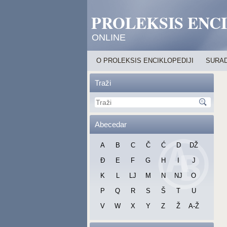
PROLEKSIS ENC
ONLINE
O PROLEKSIS ENCIKLOPEDIJI
SURAD
Traži
Abecedar
A
B
C
Č
Ć
D
DŽ
Đ
E
F
G
H
I
J
K
L
LJ
M
N
NJ
O
P
Q
R
S
Š
T
U
V
W
X
Y
Z
Ž
A-Ž