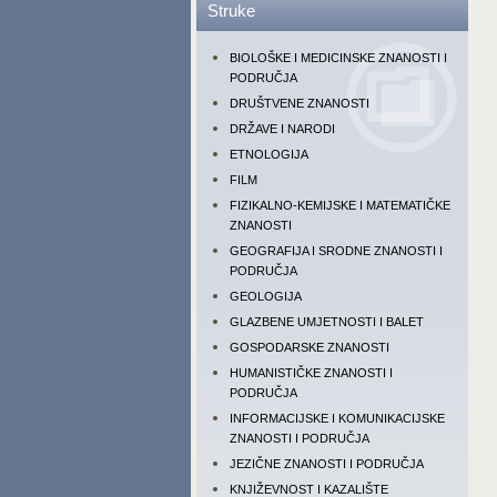
Struke
BIOLOŠKE I MEDICINSKE ZNANOSTI I
PODRUČJA
DRUŠTVENE ZNANOSTI
DRŽAVE I NARODI
ETNOLOGIJA
FILM
FIZIKALNO-KEMIJSKE I MATEMATIČKE
ZNANOSTI
GEOGRAFIJA I SRODNE ZNANOSTI I
PODRUČJA
GEOLOGIJA
GLAZBENE UMJETNOSTI I BALET
GOSPODARSKE ZNANOSTI
HUMANISTIČKE ZNANOSTI I
PODRUČJA
INFORMACIJSKE I KOMUNIKACIJSKE
ZNANOSTI I PODRUČJA
JEZIČNE ZNANOSTI I PODRUČJA
KNJIŽEVNOST I KAZALIŠTE