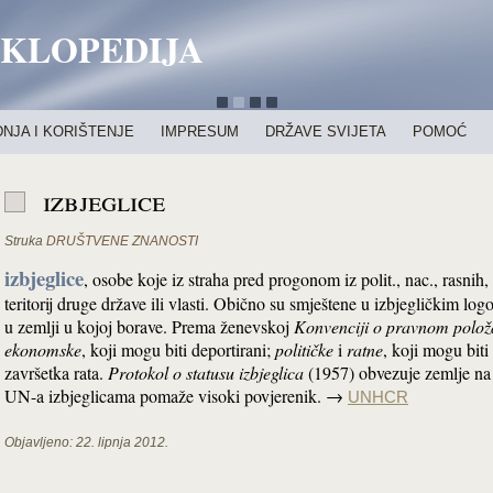
IKLOPEDIJA
NJA I KORIŠTENJE
IMPRESUM
DRŽAVE SVIJETA
POMOĆ
izbjeglice
Struka
DRUŠTVENE ZNANOSTI
izbjeglice
, osobe koje iz straha pred progonom iz polit., nac., rasnih,
teritorij druge države ili vlasti. Obično su smještene u izbjegličkim lo
u zemlji u kojoj borave. Prema ženevskoj
Konvenciji o pravnom položa
ekonomske
, koji mogu biti deportirani;
političke
i
ratne
, koji mogu biti
završetka rata.
Protokol o statusu izbjeglica
(1957) obvezuje zemlje na 
UN-a izbjeglicama pomaže visoki povjerenik. →
UNHCR
Objavljeno:
22. lipnja 2012.