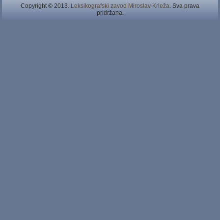
Copyright © 2013.
Leksikografski zavod Miroslav Krleža
. Sva prava
pridržana.