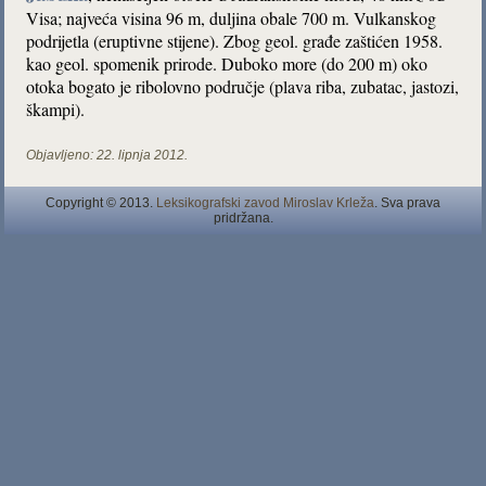
Visa; najveća visina 96 m, duljina obale 700 m. Vulkanskog
podrijetla (eruptivne stijene). Zbog geol. građe zaštićen 1958.
kao geol. spomenik prirode. Duboko more (do 200 m) oko
otoka bogato je ribolovno područje (plava riba, zubatac, jastozi,
škampi).
Objavljeno:
22. lipnja 2012.
Copyright © 2013.
Leksikografski zavod Miroslav Krleža
. Sva prava
pridržana.