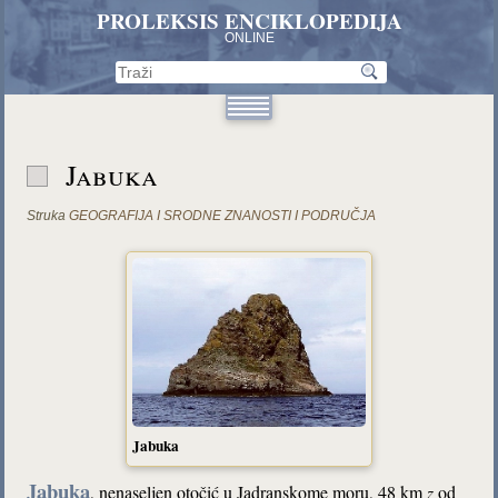
PROLEKSIS ENCIKLOPEDIJA
ONLINE
Jabuka
Struka
GEOGRAFIJA I SRODNE ZNANOSTI I PODRUČJA
Jabuka
Jabuka
, nenaseljen otočić u Jadranskome moru, 48 km
z
od