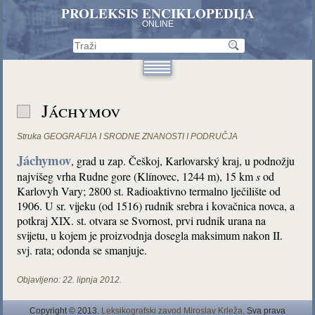
PROLEKSIS ENCIKLOPEDIJA
ONLINE
Jáchymov
Struka
GEOGRAFIJA I SRODNE ZNANOSTI I PODRUČJA
Jáchymov
, grad u zap. Češkoj, Karlovarský kraj, u podnožju
najvišeg vrha Rudne gore (Klínovec, 1244 m), 15 km
s
od
Karlovyh Vary; 2800 st. Radioaktivno termalno lječilište od
1906. U sr. vijeku (od 1516) rudnik srebra i kovačnica novca, a
potkraj XIX. st. otvara se Svornost, prvi rudnik urana na
svijetu, u kojem je proizvodnja dosegla maksimum nakon II.
svj. rata; odonda se smanjuje.
Objavljeno:
22. lipnja 2012.
Copyright © 2013.
Leksikografski zavod Miroslav Krleža
. Sva prava