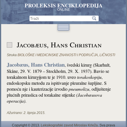
PROLEKSIS ENCIKLOPEDIJA
ONLINE
Jacobæus, Hans Christian
Struka
BIOLOŠKE I MEDICINSKE ZNANOSTI I PODRUČJA
,
LIČNOSTI
Jacobæus, Hans Christian
, švedski kirurg (Skarhult,
Skåne, 29. V. 1879 – Stockholm, 29. X. 1937). Bavio se
torakalnom kirurgijom te je 1910. uveo
torakoskopiju
,
endoskopsku metodu za ispitivanje pleuralne šupljine. S
pomoću nje i kauterizacije izvodio
pneumolizu
, odljuštenje
plućnih priraslica od torakalne stijenke
(Jacobæusova
operacija)
.
Ažurirano:
2. lipnja 2015.
Copyright © 2013.
Leksikografski zavod Miroslav Krleža
. Sva prava