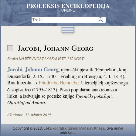
PROLEKSIS ENCIKLOPEDIJA
ONLINE
Jacobi, Johann Georg
Struka
KNJIŽEVNOST I KAZALIŠTE
,
LIČNOSTI
Jacobi
Johann Georg
,
, njemački pjesnik (Pempelfort, kraj
Düsseldorfa, 2. IX. 1740 – Freiburg im Breisgau, 4. I. 1814).
Brat filozofa →
. Utemeljitelj književnoga
Friedricha Heinricha
časopisa
Iris
(1795–1813). Pisao popularnu anakreontsku
liriku, a izdvajaju se poetske knjige
Pjesnički pokušaji
i
Oproštaj od Amora
.
Ažurirano:
11. ožujka 2015.
Copyright © 2013.
Leksikografski zavod Miroslav Krleža
. Sva prava
pridržana.