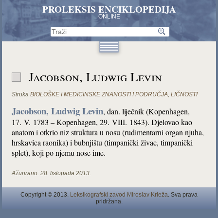
PROLEKSIS ENCIKLOPEDIJA
ONLINE
Jacobson, Ludwig Levin
Struka
BIOLOŠKE I MEDICINSKE ZNANOSTI I PODRUČJA
,
LIČNOSTI
Jacobson, Ludwig Levin
, dan. liječnik (Kopenhagen,
17. V. 1783 – Kopenhagen, 29. VIII. 1843). Djelovao kao
anatom i otkrio niz struktura u nosu (rudimentarni organ njuha,
hrskavica raonika) i bubnjištu (timpanički živac, timpanički
splet), koji po njemu nose ime.
Ažurirano:
28. listopada 2013.
Copyright © 2013.
Leksikografski zavod Miroslav Krleža
. Sva prava
pridržana.