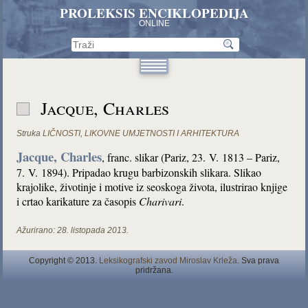
PROLEKSIS ENCIKLOPEDIJA
ONLINE
Jacque, Charles
Struka
LIČNOSTI
,
LIKOVNE UMJETNOSTI I ARHITEKTURA
Jacque, Charles
, franc. slikar (Pariz, 23. V. 1813 – Pariz,
7. V. 1894). Pripadao krugu barbizonskih slikara. Slikao
krajolike, životinje i motive iz seoskoga života, ilustrirao knjige
i crtao karikature za časopis
Charivari
.
Ažurirano:
28. listopada 2013.
Copyright © 2013.
Leksikografski zavod Miroslav Krleža
. Sva prava
pridržana.