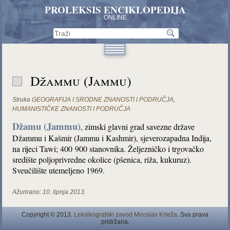
PROLEKSIS ENCIKLOPEDIJA
ONLINE
Džammu (Jammu)
Struka
GEOGRAFIJA I SRODNE ZNANOSTI I PODRUČJA
,
HUMANISTIČKE ZNANOSTI I PODRUČJA
Džamu (Jammu)
, zimski glavni grad savezne države
Džammu i Kašmir (Jammu i Kashmir), sjeverozapadna Indija,
na rijeci Tawi; 400 900 stanovnika. Željezničko i trgovačko
središte poljoprivredne okolice (pšenica, riža, kukuruz).
Sveučilište utemeljeno 1969.
Ažurirano:
10. lipnja 2013.
Copyright © 2013.
Leksikografski zavod Miroslav Krleža
. Sva prava
pridržana.