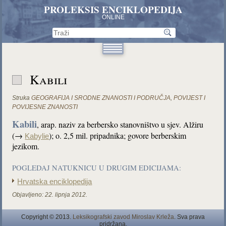
PROLEKSIS ENCIKLOPEDIJA
ONLINE
Kabili
Struka
GEOGRAFIJA I SRODNE ZNANOSTI I PODRUČJA
,
POVIJEST I
POVIJESNE ZNANOSTI
Kabili
, arap. naziv za berbersko stanovništvo u sjev. Alžiru
(→
); o. 2,5 mil. pripadnika; govore berberskim
Kabylie
jezikom.
POGLEDAJ NATUKNICU U DRUGIM EDICIJAMA:
Hrvatska enciklopedija
Objavljeno:
22. lipnja 2012.
Copyright © 2013.
Leksikografski zavod Miroslav Krleža
. Sva prava
pridržana.