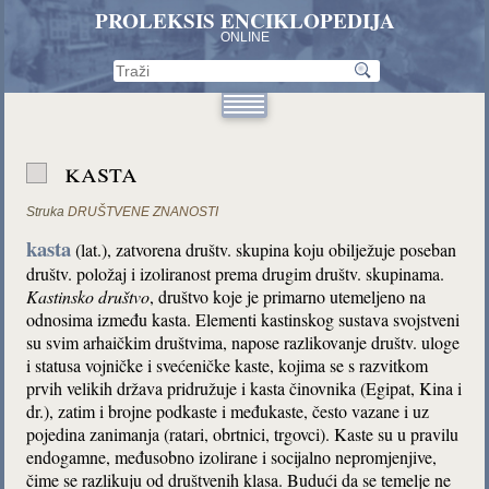
PROLEKSIS ENCIKLOPEDIJA
ONLINE
kasta
Struka
DRUŠTVENE ZNANOSTI
kasta
(lat.), zatvorena društv. skupina koju obilježuje poseban
društv. položaj i izoliranost prema drugim društv. skupinama.
Kastinsko društvo
, društvo koje je primarno utemeljeno na
odnosima između kasta. Elementi kastinskog sustava svojstveni
su svim arhaičkim društvima, napose razlikovanje društv. uloge
i statusa vojničke i svećeničke kaste, kojima se s razvitkom
prvih velikih država pridružuje i kasta činovnika (Egipat, Kina i
dr.), zatim i brojne podkaste i međukaste, često vazane i uz
pojedina zanimanja (ratari, obrtnici, trgovci). Kaste su u pravilu
endogamne, međusobno izolirane i socijalno nepromjenjive,
čime se razlikuju od društvenih klasa. Budući da se temelje ne