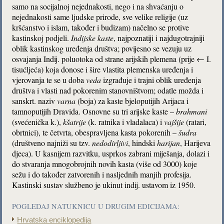
samo na socijalnoj nejednakosti, nego i na shvaćanju o
nejednakosti same ljudske prirode, sve velike religije (uz
kršćanstvo i islam, također i budizam) načelno se protive
kastinskoj podjeli.
Indijske kaste
, najpoznatiji i najdugotrajniji
oblik kastinskog uređenja društva; povijesno se vezuju uz
osvajanja Indij. poluotoka od strane arijskih plemena (prije ← I.
tisućljeća) koja donose i šire vlastita plemenska uređenja i
vjerovanja te se u doba
veda
izgrađuje i trajni oblik uređenja
društva i vlasti nad pokorenim stanovništvom; odatle možda i
sanskrt. naziv
varna
(boja) za kaste bjeloputijih Arijaca i
tamnoputijih Dravida. Osnovne su tri arijske kaste –
brahmani
(svećenička k.),
kšatrije
(k. ratnika i vladalaca) i
vajšije
(ratari,
obrtnici), te četvrta, obespravljena kasta pokorenih –
šudra
(društveno najniži su tzv.
nedodirljivi
, hindski
harijan
, Harijeva
djeca). U kasnijem razvitku, usprkos zabrani miješanja, dolazi i
do stvaranja mnogobrojnih novih kasta (više od 3000) koje
sežu i do također zatvorenih i nasljednih manjih profesija.
Kastinski sustav službeno je ukinut indij. ustavom iz 1950.
POGLEDAJ NATUKNICU U DRUGIM EDICIJAMA:
Hrvatska enciklopedija