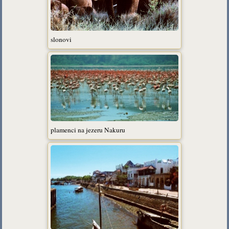
slonovi
plamenci na jezeru Nakuru