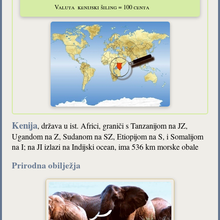
Valuta
kenijski šiling = 100 centa
Kenija
, država u ist. Africi, graniči s Tanzanijom na JZ,
Ugandom na Z, Sudanom na SZ, Etiopijom na S, i Somalijom
na I; na JI izlazi na Indijski ocean, ima 536 km morske obale
Prirodna obilježja