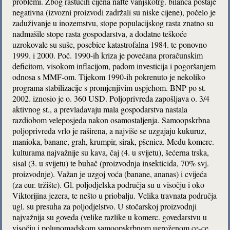
problemi. Zbog rastućih cijena nafte vanjskotrg. bilanca postaje
negativna (izvozni proizvodi zadržali su niske cijene), počelo je
zaduživanje u inozemstvu, stope populacijskog rasta znatno su
nadmašile stope rasta gospodarstva, a dodatne teškoće
uzrokovale su suše, posebice katastrofalna 1984. te ponovno
1999. i 2000. Poč. 1990-ih kriza je povećana proračunskim
deficitom, visokom inflacijom, padom investicija i pogoršanjem
odnosa s MMF-om. Tijekom 1990-ih pokrenuto je nekoliko
programa stabilizacije s promjenjivim uspjehom. BNP po st.
2002. iznosio je o. 360 USD. Poljoprivreda zapošljava o. 3/4
aktivnog st., a prevladavaju mala gospodarstva nastala
razdiobom veleposjeda nakon osamostaljenja. Samoopskrbna
poljoprivreda vrlo je raširena, a najviše se uzgajaju kukuruz,
manioka, banane, grah, krumpir, sirak, pšenica. Među komerc.
kulturama najvažnije su kava, čaj (4. u svijetu), šećerna trska,
sisal (3. u svijetu) te buhač (proizvodnja insekticida, 70% svj.
proizvodnje). Važan je uzgoj voća (banane, ananas) i cvijeća
(za eur. tržište). Gl. poljodjelska područja su u visočju i oko
Viktorijina jezera, te nešto u priobalju. Velika travnata područja
ugl. su presuha za poljodjelstvo. U stočarskoj proizvodnji
najvažnija su goveda (velike razlike u komerc. govedarstvu u
visočju i polunomadskom samoopskrbnom ugroženom ce-ce