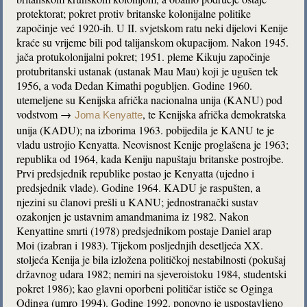
protektorat; pokret protiv britanske kolonijalne politike
započinje već 1920-ih. U II. svjetskom ratu neki dijelovi Kenije
kraće su vrijeme bili pod talijanskom okupacijom. Nakon 1945.
jača protukolonijalni pokret; 1951. pleme Kikuju započinje
protubritanski ustanak (ustanak Mau Mau) koji je ugušen tek
1956, a vođa Dedan Kimathi pogubljen. Godine 1960.
utemeljene su Kenijska afrička nacionalna unija (KANU) pod
vodstvom →
, te Kenijska afrička demokratska
Joma Kenyatte
unija (KADU); na izborima 1963. pobijedila je KANU te je
vladu ustrojio Kenyatta. Neovisnost Kenije proglašena je 1963;
republika od 1964, kada Keniju napuštaju britanske postrojbe.
Prvi predsjednik republike postao je Kenyatta (ujedno i
predsjednik vlade). Godine 1964. KADU je raspušten, a
njezini su članovi prešli u KANU; jednostranački sustav
ozakonjen je ustavnim amandmanima iz 1982. Nakon
Kenyattine smrti (1978) predsjednikom postaje Daniel arap
Moi (izabran i 1983). Tijekom posljednjih desetljeća XX.
stoljeća Kenija je bila izložena političkoj nestabilnosti (pokušaj
državnog udara 1982; nemiri na sjeveroistoku 1984, studentski
pokret 1986); kao glavni oporbeni političar ističe se Oginga
Odinga (umro 1994). Godine 1992. ponovno je uspostavljeno