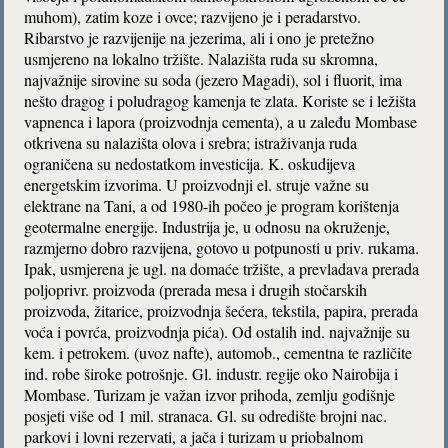
muhom), zatim koze i ovce; razvijeno je i peradarstvo.
Ribarstvo je razvijenije na jezerima, ali i ono je pretežno
usmjereno na lokalno tržište. Nalazišta ruda su skromna,
najvažnije sirovine su soda (jezero Magadi), sol i fluorit, ima
nešto dragog i poludragog kamenja te zlata. Koriste se i ležišta
vapnenca i lapora (proizvodnja cementa), a u zaleđu Mombase
otkrivena su nalazišta olova i srebra; istraživanja ruda
ograničena su nedostatkom investicija. K. oskudijeva
energetskim izvorima. U proizvodnji el. struje važne su
elektrane na Tani, a od 1980-ih počeo je program korištenja
geotermalne energije. Industrija je, u odnosu na okruženje,
razmjerno dobro razvijena, gotovo u potpunosti u priv. rukama.
Ipak, usmjerena je ugl. na domaće tržište, a prevladava prerada
poljoprivr. proizvoda (prerada mesa i drugih stočarskih
proizvoda, žitarice, proizvodnja šećera, tekstila, papira, prerada
voća i povrća, proizvodnja pića). Od ostalih ind. najvažnije su
kem. i petrokem. (uvoz nafte), automob., cementna te različite
ind. robe široke potrošnje. Gl. industr. regije oko Nairobija i
Mombase. Turizam je važan izvor prihoda, zemlju godišnje
posjeti više od 1 mil. stranaca. Gl. su odredište brojni nac.
parkovi i lovni rezervati, a jača i turizam u priobalnom