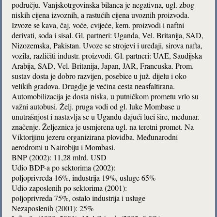
području. Vanjskotrgovinska bilanca je negativna, ugl. zbog
niskih cijena izvoznih, a rastućih cijena uvoznih proizvoda.
Izvoze se kava, čaj, voće, cvijeće, kem. proizvodi i naftni
derivati, soda i sisal. Gl. partneri: Uganda, Vel. Britanija, SAD,
Nizozemska, Pakistan. Uvoze se strojevi i uređaji, sirova nafta,
vozila, različiti industr. proizvodi. Gl. partneri: UAE, Saudijska
Arabija, SAD, Vel. Britanija, Japan, JAR, Francuska. Prom.
sustav dosta je dobro razvijen, posebice u juž. dijelu i oko
velikih gradova. Drugdje je većina cesta neasfaltirana.
Automobilizacija je dosta niska, u putničkom prometu vrlo su
važni autobusi. Želj. pruga vodi od gl. luke Mombase u
unutrašnjost i nastavlja se u Ugandu dajući luci šire, međunar.
značenje. Željeznica je usmjerena ugl. na teretni promet. Na
Viktorijinu jezeru organizirana plovidba. Međunarodni
aerodromi u Nairobiju i Mombasi.
BNP (2002): 11,28 mlrd. USD
Udio BDP-a po sektorima (2002):
poljoprivreda 16%, industrija 19%, usluge 65%
Udio zaposlenih po sektorima (2001):
poljoprivreda 75%, ostalo industrija i usluge
Nezaposlenih (2001): 25%