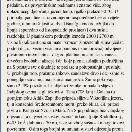
padalina, na privjetrinskim padinama i znatno više, zbog
ublažujućeg djelovanja jezera temp. rijetko prelaze 30 °C. U
priobalju padaline su ravnomjerno raspoređene tijekom cijele
godine, u unutrašnjosti su dva kišna (glavno od ožujka do
lipnja i sporedno od listopada do prosinca) i dva sušna
razdoblja. U planinskom području između 2000 i 2700 m
visine karakteristične su male “krpice” zimzelenih šuma (cedar,
podo i dr., na većim visinama bambus i kamforovac) odvojene
prostranim travnjacima.
I
i
z
od planina prostiru se savane s
drvećem baobaba, akacije i dr. koje prema sušnijim područjima
na S postaju sve oskudnije te prelaze u polupustinju i pustinju.
U priobalju trop. prašume (tikovo, sandalovo drvo i dr.) samo su
ponegdje očuvane, ima i šuma mangrova. Šume pokrivaju
samo 2–3% površine. Ist. dijelovi zemlje pripadaju slijevu
Indijskog ocena, a gl. tokovi su Tana (708 km) i Galana (u
gornjem toku Athi). Zap. dio pripada slijevu Viktorijina jezera,
tj. u konačnici Sredozemnome moru (preko Nila). Gl. pritoci
jezera u Keniji su Nzoia i Mara. Na S je područje bez vanjskog
otjecanja, a najveći je sustav jezera Turkana (prije Rudolfovo j.,
6405 km
, dubina o. 70 m), iako su zbog sušnosti mnogi tokovi
2
povremeni. Osim toga brojni su unutar. sustavi otjecanja prema