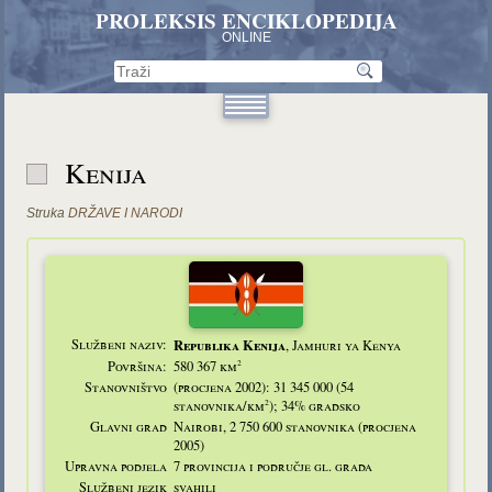
PROLEKSIS ENCIKLOPEDIJA
ONLINE
Kenija
Struka
DRŽAVE I NARODI
Službeni naziv:
Republika Kenija
, Jamhuri ya Kenya
2
Površina:
580 367 km
Stanovništvo
(procjena 2002): 31 345 000 (54
2
stanovnika/km
); 34% gradsko
Glavni grad
Nairobi, 2 750 600 stanovnika (procjena
2005)
Upravna podjela
7 provincija i područje gl. grada
Službeni jezik
svahili