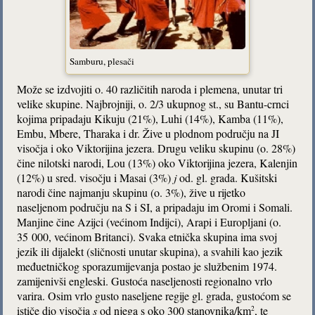
Samburu, plesači
Može se izdvojiti o. 40 različitih naroda i plemena, unutar tri
velike skupine. Najbrojniji, o. 2/3 ukupnog st., su Bantu-crnci
kojima pripadaju Kikuju (21%), Luhi (14%), Kamba (11%),
Embu, Mbere, Tharaka i dr. Žive u plodnom području na JI
visočja i oko Viktorijina jezera. Drugu veliku skupinu (o. 28%)
čine nilotski narodi, Lou (13%) oko Viktorijina jezera, Kalenjin
(12%) u sred. visočju i Masai (3%)
j
od. gl. grada. Kušitski
narodi čine najmanju skupinu (o. 3%), žive u rijetko
naseljenom području na S i SI, a pripadaju im Oromi i Somali.
Manjine čine Azijci (većinom Indijci), Arapi i Europljani (o.
35 000, većinom Britanci). Svaka etnička skupina ima svoj
jezik ili dijalekt (sličnosti unutar skupina), a svahili kao jezik
međuetničkog sporazumijevanja postao je službenim 1974.
zamijenivši engleski. Gustoća naseljenosti regionalno vrlo
varira. Osim vrlo gusto naseljene regije gl. grada, gustoćom se
ističe dio visočja
s
od njega s oko 300 stanovnika/km
, te
2