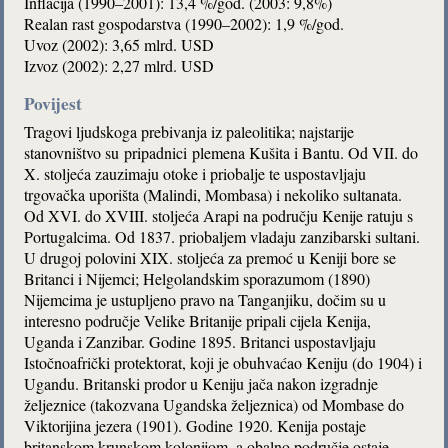
Inflacija (1990–2001): 13,4 %/god. (2003: 9,8%)
Realan rast gospodarstva (1990–2002): 1,9 %/god.
Uvoz (2002): 3,65 mlrd. USD
Izvoz (2002): 2,27 mlrd. USD
Povijest
Tragovi ljudskoga prebivanja iz paleolitika; najstarije
stanovništvo su pripadnici plemena Kušita i Bantu. Od VII. do
X. stoljeća zauzimaju otoke i priobalje te uspostavljaju
trgovačka uporišta (Malindi, Mombasa) i nekoliko sultanata.
Od XVI. do XVIII. stoljeća Arapi na području Kenije ratuju s
Portugalcima. Od 1837. priobaljem vladaju zanzibarski sultani.
U drugoj polovini XIX. stoljeća za premoć u Keniji bore se
Britanci i Nijemci; Helgolandskim sporazumom (1890)
Nijemcima je ustupljeno pravo na Tanganjiku, dočim su u
interesno područje Velike Britanije pripali cijela Kenija,
Uganda i Zanzibar. Godine 1895. Britanci uspostavljaju
Istočnoafrički protektorat, koji je obuhvaćao Keniju (do 1904) i
Ugandu. Britanski prodor u Keniju jača nakon izgradnje
željeznice (takozvana Ugandska željeznica) od Mombase do
Viktorijina jezera (1901). Godine 1920. Kenija postaje
britanskom krunskom kolonijom, a obalno područje ostaje