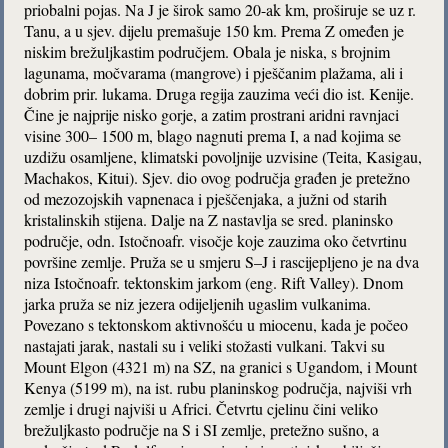
priobalni pojas. Na J je širok samo 20-ak km, proširuje se uz r.
Tanu, a u sjev. dijelu premašuje 150 km. Prema Z omeđen je
niskim brežuljkastim područjem. Obala je niska, s brojnim
lagunama, močvarama (mangrove) i pješčanim plažama, ali i
dobrim prir. lukama. Druga regija zauzima veći dio ist. Kenije.
Čine je najprije nisko gorje, a zatim prostrani aridni ravnjaci
visine 300– 1500 m, blago nagnuti prema I, a nad kojima se
uzdižu osamljene, klimatski povoljnije uzvisine (Teita, Kasigau,
Machakos, Kitui). Sjev. dio ovog područja građen je pretežno
od mezozojskih vapnenaca i pješčenjaka, a južni od starih
kristalinskih stijena. Dalje na Z nastavlja se sred. planinsko
područje, odn. Istočnoafr. visočje koje zauzima oko četvrtinu
površine zemlje. Pruža se u smjeru S–J i rascijepljeno je na dva
niza Istočnoafr. tektonskim jarkom (eng. Rift Valley). Dnom
jarka pruža se niz jezera odijeljenih ugaslim vulkanima.
Povezano s tektonskom aktivnošću u miocenu, kada je počeo
nastajati jarak, nastali su i veliki stožasti vulkani. Takvi su
Mount Elgon (4321 m) na SZ, na granici s Ugandom, i Mount
Kenya (5199 m), na ist. rubu planinskog područja, najviši vrh
zemlje i drugi najviši u Africi. Četvrtu cjelinu čini veliko
brežuljkasto područje na S i SI zemlje, pretežno sušno, a