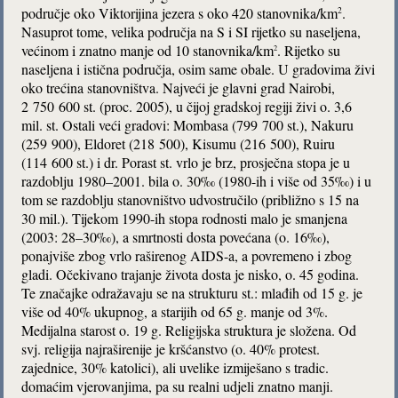
područje oko Viktorijina jezera s oko 420 stanovnika/km
.
2
Nasuprot tome, velika područja na S i SI rijetko su naseljena,
većinom i znatno manje od 10 stanovnika/km
. Rijetko su
2
naseljena i istična područja, osim same obale. U gradovima živi
oko trećina stanovništva. Najveći je glavni grad Nairobi,
2 750 600 st. (proc. 2005), u čijoj gradskoj regiji živi o. 3,6
mil. st. Ostali veći gradovi: Mombasa (799 700 st.), Nakuru
(259 900), Eldoret (218 500), Kisumu (216 500), Ruiru
(114 600 st.) i dr. Porast st. vrlo je brz, prosječna stopa je u
razdoblju 1980–2001. bila o. 30‰ (1980-ih i više od 35‰) i u
tom se razdoblju stanovništvo udvostručilo (približno s 15 na
30 mil.). Tijekom 1990-ih stopa rodnosti malo je smanjena
(2003: 28–30‰), a smrtnosti dosta povećana (o. 16‰),
ponajviše zbog vrlo raširenog AIDS-a, a povremeno i zbog
gladi. Očekivano trajanje života dosta je nisko, o. 45 godina.
Te značajke odražavaju se na strukturu st.: mlađih od 15 g. je
više od 40% ukupnog, a starijih od 65 g. manje od 3%.
Medijalna starost o. 19 g. Religijska struktura je složena. Od
svj. religija najraširenije je kršćanstvo (o. 40% protest.
zajednice, 30% katolici), ali uvelike izmiješano s tradic.
domaćim vjerovanjima, pa su realni udjeli znatno manji.