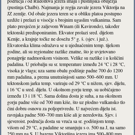
područja
i
od Rudolfova jezera imaju i pustinjska obilježja
(pustinja Chalbi). Najmanja je regija zavale jezera Viktorija na
JZ zemlje. Od obale jezera teren se u obliku platoa postupno
uzdiže i prelazi u visočje s brojnim ugaslim vulkanima. Sam
plato presječen je zaljevom Winam (ili Kavirondo), također
tektonski predisponiranim. Ekvator prolazi sred. dijelom
Kenije, a krajnje točke ne dosežu 5° g. š. (sjev. i juž.).
Ekvatorska klima odražava se u ujednačenim temp. tijekom
godine, ali su regionalne razlike znatne, što je uvjetovano
ponajprije nadmorskom visinom. Velike su razlike i u količini
padalina. U priobalju su sr. temperature između 24 °C i 28 °C,
visoka je vlaga; uza samu obalu godišnje padne 700 do 1200
mm padalina, a prema unutrašnjosti samo 500–600 mm. U
tektonskom jarku temp. variraju od 29 °C u nižem, sjev. dijelu,
i 16 °C u sred. dijelu. U okolnom gorju temp. su uobičajeno
između 13 i 18 °C. Sama dolina dosta je suha, a na okolnom
gorju padne više od 700 mm kiše, što uz plodno vulkansko tlo
čini dobru osnovu za poljoprivredu. U najvećem dijelu ist.
ravnjaka padne 500–700 mm kiše ali je neredovita. Sjev. i
sjeveroist. područja dosta su vruća sa sr. godišnjom temp.
višom od 29 °C, a padaline se smanjuju s o. 500 na J, na samo
250 mm na S. U bazenu Viktorijina jezera ima 500–800 mm