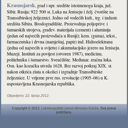
Krasnojarsk
, grad i upr. središte istoimenoga kraja, juž.
Sibir, Rusija; 922 500 st. Luka na Jeniseju i želj. čvorište na
Transsibirskoj željeznici. Jedno od vodećih kult., trg. i industr.
središta Sibira. Brodogradilište. Proizvodnja poljoprivr. i
šumarskih strojeva, građev. materijala (cement) i aluminija
(jedan od najvećih proizvođača u Rusiji); kem. (guma), tekst.,
farmaceutska i drvna (namještaj, papir) ind. Hidroelektrana
(jedna od najvećih u svijetu) i akumulacijsko jezero na Jeniseju.
Muzeji. Instituti za povijest (otvoren 1987), medicinu,
politehniku i šumarstvo. Sveučilište. Međunar. zračna luka.
Osn. kao kozačka utvrda 1628. Brz razvoj potkraj XIX. st.
nakon otkrića zlata u okolici i izgradnje Transsibirske
željeznice. U vrijeme prve rus. revolucije (1905–06) u K.
uspostavljena Krasnojarska republika.
Objavljeno:
22. lipnja 2012.
Copyright © 2013.
Leksikografski zavod Miroslav Krleža
. Sva prava
pridržana.