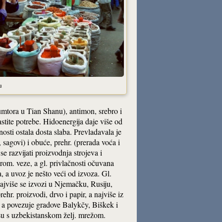
u
umtora u Tian Shanu), antimon, srebro i
astite potrebe. Hidoenergija daje više od
ranosti ostala dosta slaba. Prevladavala je
, sagovi) i obuće, prehr. (prerada voća i
e razvijati proizvodnja strojeva i
rom. veze, a gl. privlačnosti očuvana
 a uvoz je nešto veći od izvoza. Gl.
 Najviše se izvozi u Njemačku, Rusiju,
rehr. proizvodi, drvo i papir, a najviše iz
, a povezuje gradove Balykčy, Biškek i
su s uzbekistanskom želj. mrežom.