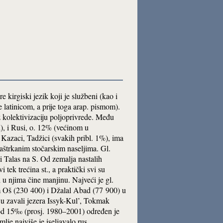
e kirgiski jezik koji je službeni (kao i
se latinicom, a prije toga arap. pismom).
z kolektivizaciju poljoprivrede. Među
), i Rusi, o. 12% (većinom u
 Kazaci, Tadžici (svakih pribl. 1%), ima
raštrkanim stočarskim naseljima. Gl.
i Talas na S. Od zemalja nastalih
ek trećina st., a praktički svi su
 u njima čine manjinu. Najveći je gl.
im Oš (230 400) i Džalal Abad (77 900) u
) u zavali jezera Issyk-Kul’, Tokmak
. od 15‰ (prosj. 1980–2001) određen je
lje najviše je iseljavalo rus.