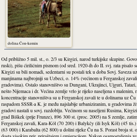
dolina Čon-kemin
Od približno 5 mil. st., o. 2/3 su Kirgizi, narod turkijske skupine. Govor
ruski), pišu ćirilićnim pismom (od sred. 1920-ih do II. svj. rata pisalo 
Kirgizi su bili nomadi, sedentarni su postali tek u doba Sovj. Saveza u
manjinama najbrojniji su Uzbeci, o. 14% (većinom u Ferganskoj zavali
gradovima). Ostalo stanovništvo su Dungani, Ukrajinci, Ujguri, Tatari,
nešto Nijemaca i dr. Većina zemlje vrlo je rijeko naseljena s malenim, 
koncentracije stanovništva su u Ferganskoj zavali te u dolinama uz Ču 
raspadom SSSR-a K. je među najslabije urbaniziranim, u gradovima živi t
gradovi nastali u sovj. razdoblju. Većinom su naseljeni Rusima, Kirgizi
grad Biškek (prije Frunze), 896 300 st. (proc. 2005) na S zemlje, zat
Ferganskoj zavali, Kara-Köl (70 200) i Balykčy (ili Isyk Köl) (45 tis.
(63 000) i Karabalta (62 800) u dolini rijeke Ču na S. Porast broja st
dosta visokim prir. priraštajem i emigracijom. Nakon osamostaljenja zem