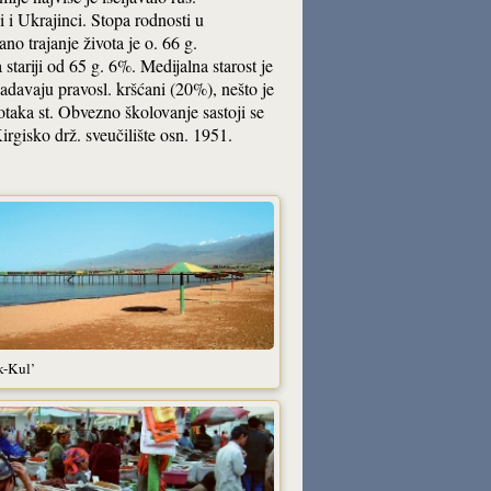
i i Ukrajinci. Stopa rodnosti u
 trajanje života je o. 66 g.
stariji od 65 g. 6%. Medijalna starost je
adavaju pravosl. kršćani (20%), nešto je
taka st. Obvezno školovanje sastoji se
irgisko drž. sveučilište osn. 1951.
k-Kul’