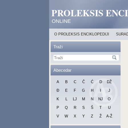
PROLEKSIS ENC
ONLINE
O PROLEKSIS ENCIKLOPEDIJI
SURAD
Traži
Abecedar
A
B
C
Č
Ć
D
DŽ
Đ
E
F
G
H
I
J
K
L
LJ
M
N
NJ
O
P
Q
R
S
Š
T
U
V
W
X
Y
Z
Ž
A-Ž