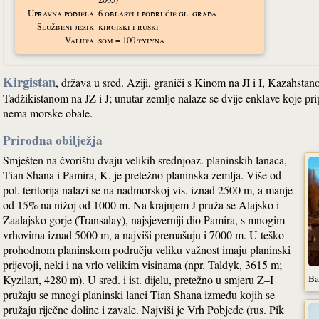
Upravna podjela
6 oblasti i područje gl. grada
Službeni jezik
kirgiski i ruski
Valuta
som = 100 tyiyna
Kirgistan
, država u sred. Aziji, graniči s Kinom na JI i I, Kazahst
Tadžikistanom na JZ i J; unutar zemlje nalaze se dvije enklave koje pr
nema morske obale.
Prirodna obilježja
Smješten na čvorištu dvaju velikih srednjoaz. planinskih lanaca,
Tian Shana i Pamira, K. je pretežno planinska zemlja. Više od
pol. teritorija nalazi se na nadmorskoj vis. iznad 2500 m, a manje
od 15% na nižoj od 1000 m. Na krajnjem J pruža se Alajsko i
Zaalajsko gorje (Transalay), najsjeverniji dio Pamira, s mnogim
vrhovima iznad 5000 m, a najviši premašuju i 7000 m. U teško
prohodnom planinskom području veliku važnost imaju planinski
prijevoji, neki i na vrlo velikim visinama (npr. Taldyk, 3615 m;
Ba
Kyzilart, 4280 m). U sred. i ist. dijelu, pretežno u smjeru Z–I
pružaju se mnogi planinski lanci Tian Shana između kojih se
pružaju riječne doline i zavale. Najviši je Vrh Pobjede (rus. Pik