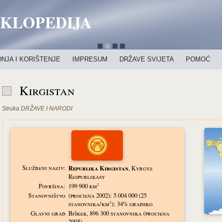
IKLOPEDIJA
NJA I KORIŠTENJE
IMPRESUM
DRŽAVE SVIJETA
POMOĆ
Kirgistan
Struka
DRŽAVE I NARODI
Službeni naziv:
Republika Kirgistan
, Kyrgyz
Respublikasy
2
Površina:
199 900 km
Stanovništvo
(procjena 2002): 5 004 000 (25
2
stanovnika/km
); 34% gradsko
Glavni grad
Biškek, 896 300 stanovnika (procjena
2005)