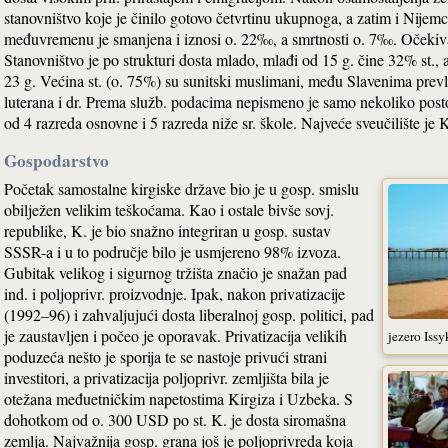
stanovništvo koje je činilo gotovo četvrtinu ukupnoga, a zatim i Nijemc
međuvremenu je smanjena i iznosi o. 22‰, a smrtnosti o. 7‰. Očekivano
Stanovništvo je po strukturi dosta mlado, mlađi od 15 g. čine 32% st., a 
23 g. Većina st. (o. 75%) su sunitski muslimani, među Slavenima prevl
luterana i dr. Prema služb. podacima nepismeno je samo nekoliko posto
od 4 razreda osnovne i 5 razreda niže sr. škole. Najveće sveučilište je K
Gospodarstvo
Početak samostalne kirgiske države bio je u gosp. smislu
obilježen velikim teškoćama. Kao i ostale bivše sovj.
republike, K. je bio snažno integriran u gosp. sustav
SSSR-a i u to područje bilo je usmjereno 98% izvoza.
Gubitak velikog i sigurnog tržišta značio je snažan pad
ind. i poljoprivr. proizvodnje. Ipak, nakon privatizacije
(1992–96) i zahvaljujući dosta liberalnoj gosp. politici, pad
je zaustavljen i počeo je oporavak. Privatizacija velikih
jezero Issy
poduzeća nešto je sporija te se nastoje privući strani
investitori, a privatizacija poljoprivr. zemljišta bila je
otežana međuetničkim napetostima Kirgiza i Uzbeka. S
dohotkom od o. 300 USD po st. K. je dosta siromašna
zemlja. Najvažnija gosp. grana još je poljoprivreda koja