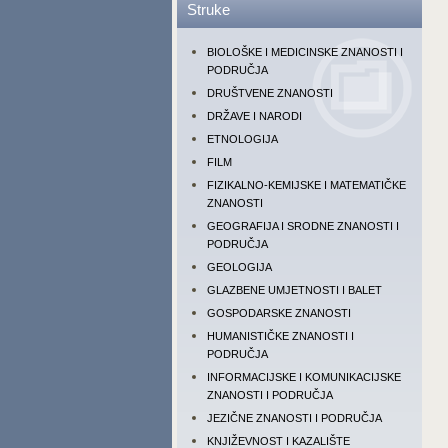
Struke
BIOLOŠKE I MEDICINSKE ZNANOSTI I
PODRUČJA
DRUŠTVENE ZNANOSTI
DRŽAVE I NARODI
ETNOLOGIJA
FILM
FIZIKALNO-KEMIJSKE I MATEMATIČKE
ZNANOSTI
GEOGRAFIJA I SRODNE ZNANOSTI I
PODRUČJA
GEOLOGIJA
GLAZBENE UMJETNOSTI I BALET
GOSPODARSKE ZNANOSTI
HUMANISTIČKE ZNANOSTI I
PODRUČJA
INFORMACIJSKE I KOMUNIKACIJSKE
ZNANOSTI I PODRUČJA
JEZIČNE ZNANOSTI I PODRUČJA
KNJIŽEVNOST I KAZALIŠTE