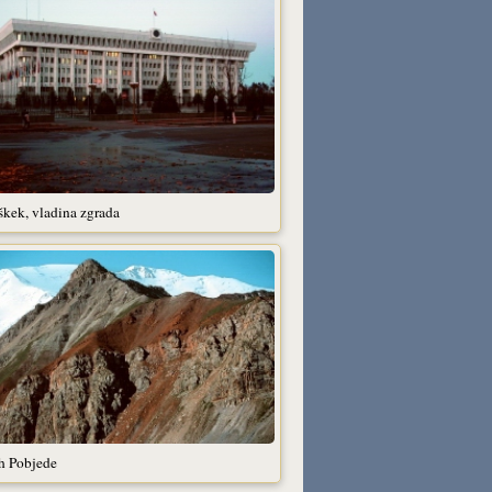
škek, vladina zgrada
h Pobjede