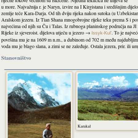
riječne tokove većinom su iskrčene. Nijedna tekućica ne ulijeva se
u more. Najvažnija r. je Naryn, izvire na I Kirgistana i središnjim dije
zemlje teče Kara-Darja. Od tih dviju rijeka nakon sutoka (u Uzbekistan
Aralskom jezeru. Iz Tian Shana mnogobrojne rijeke teku prema S i po
najvećima od njih su Ču i Talas. Iz rubnoga planinskog područja na JI 
Rijeke iz sjeveroist. dijelova utječu u jezero →
. To je najve
Issyk-Kul’
površina mu je na 1609 m n.m., a dubinom od 702 m među najdubljima j
voda mu je blago slana, a zimi se ne zaleđuje. Ostala jezera, prir. ili 
Stanovništvo
Karakal