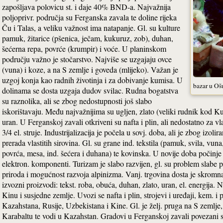
zapošljava polovicu st. i daje 40% BND-a. Najvažnija
poljoprivr. područja su Ferganska zavala te doline rijeka
Ču i Talas, a veliku važnost ima natapanje. Gl. su kulture
pamuk, žitarice (pšenica, ječam, kukuruz, zob), duhan,
šećerna repa, povrće (krumpir) i voće. U planinskom
području važno je stočarstvo. Najviše se uzgajaju ovce
(vuna) i koze, a na S zemlje i goveda (mlijeko). Važan je
uzgoj konja kao radnih životinja i za dobivanje kumisa. U
bazar u Oš
dolinama se dosta uzgaja dudov svilac. Rudna bogatstva
su raznolika, ali se zbog nedostupnosti još slabo
iskorištavaju. Među najvažnijima su ugljen, zlato (veliki rudnik kod K
uran. U Ferganskoj zavali otkriveni su nafta i plin, ali nedostatno za vl
3/4 el. struje. Industrijalizacija je počela u sovj. doba, ali je zbog izoli
prerada vlastitih sirovina. Gl. su grane ind. tekstila (pamuk, svila, vuna
povrća, mesa, ind. šećera i duhana) te kovinska. U novije doba počinje s
elektron. komponenti. Turizam je slabo razvijen, gl. su problem slabe p
priroda i mogućnost razvoja alpinizma. Vanj. trgovina dosta je skromna,
izvozni proizvodi: tekst. roba, obuća, duhan, zlato, uran, el. energija.
Kinu i susjedne zemlje. Uvozi se nafta i plin, strojevi i uređaji, kem. i p
Kazahstana, Rusije, Uzbekistana i Kine. Gl. je želj. pruga na S zemlje
Karabaltu te vodi u Kazahstan. Gradovi u Ferganskoj zavali povezani 