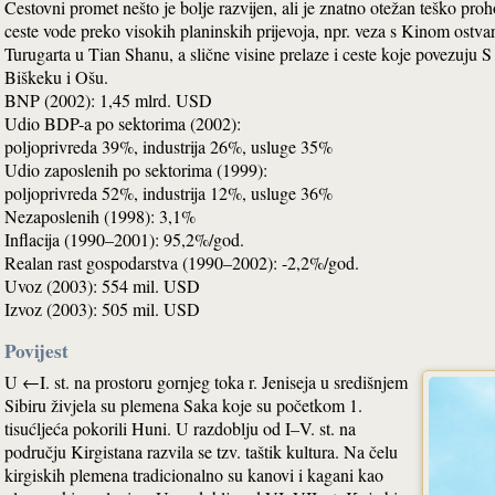
Cestovni promet nešto je bolje razvijen, ali je znatno otežan teško 
ceste vode preko visokih planinskih prijevoja, npr. veza s Kinom ostva
Turugarta u Tian Shanu, a slične visine prelaze i ceste koje povezuju S
Biškeku i Ošu.
BNP (2002): 1,45 mlrd. USD
Udio BDP-a po sektorima (2002):
poljoprivreda 39%, industrija 26%, usluge 35%
Udio zaposlenih po sektorima (1999):
poljoprivreda 52%, industrija 12%, usluge 36%
Nezaposlenih (1998): 3,1%
Inflacija (1990–2001): 95,2%/god.
Realan rast gospodarstva (1990–2002): -2,2%/god.
Uvoz (2003): 554 mil. USD
Izvoz (2003): 505 mil. USD
Povijest
U ←I. st. na prostoru gornjeg toka r. Jeniseja u središnjem
Sibiru živjela su plemena Saka koje su početkom 1.
tisućljeća pokorili Huni. U razdoblju od I–V. st. na
području Kirgistana razvila se tzv. taštik kultura. Na čelu
kirgiskih plemena tradicionalno su kanovi i kagani kao