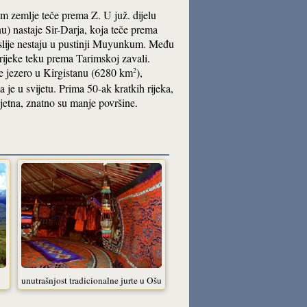
lom zemlje teče prema Z. U juž. dijelu
u) nastaje Sir-Darja, koja teče prema
slije nestaju u pustinji Muyunkum. Među
rijeke teku prema Tarimskoj zavali.
će jezero u Kirgistanu (6280 km
),
2
e u svijetu. Prima 50-ak kratkih rijeka,
umjetna, znatno su manje površine.
unutrašnjost tradicionalne jurte u Ošu