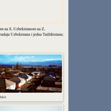
anom na S, Uzbekistanom na Z,
ipadaju Uzbekistanu i jedna Tadžikistanu;
likči