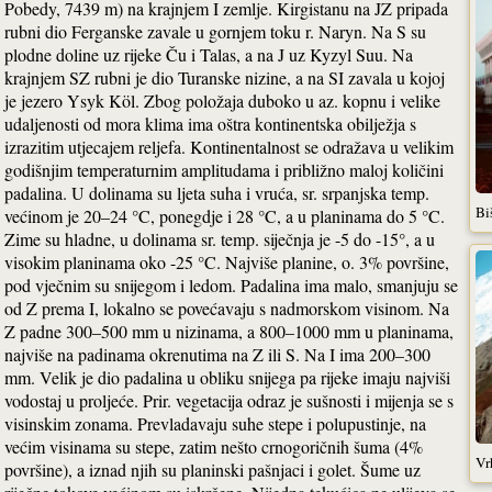
Pobedy, 7439 m) na krajnjem I zemlje. Kirgistanu na JZ pripada
rubni dio Ferganske zavale u gornjem toku r. Naryn. Na S su
plodne doline uz rijeke Ču i Talas, a na J uz Kyzyl Suu. Na
krajnjem SZ rubni je dio Turanske nizine, a na SI zavala u kojoj
je jezero Ysyk Köl. Zbog položaja duboko u az. kopnu i velike
udaljenosti od mora klima ima oštra kontinentska obilježja s
izrazitim utjecajem reljefa. Kontinentalnost se odražava u velikim
godišnjim temperaturnim amplitudama i približno maloj količini
padalina. U dolinama su ljeta suha i vruća, sr. srpanjska temp.
Bi
većinom je 20–24 °C, ponegdje i 28 °C, a u planinama do 5 °C.
Zime su hladne, u dolinama sr. temp. siječnja je -5 do -15°, a u
visokim planinama oko -25 °C. Najviše planine, o. 3% površine,
pod vječnim su snijegom i ledom. Padalina ima malo, smanjuju se
od Z prema I, lokalno se povećavaju s nadmorskom visinom. Na
Z padne 300–500 mm u nizinama, a 800–1000 mm u planinama,
najviše na padinama okrenutima na Z ili S. Na I ima 200–300
mm. Velik je dio padalina u obliku snijega pa rijeke imaju najviši
vodostaj u proljeće. Prir. vegetacija odraz je sušnosti i mijenja se s
visinskim zonama. Prevladavaju suhe stepe i polupustinje, na
većim visinama su stepe, zatim nešto crnogoričnih šuma (4%
Vr
površine), a iznad njih su planinski pašnjaci i golet. Šume uz