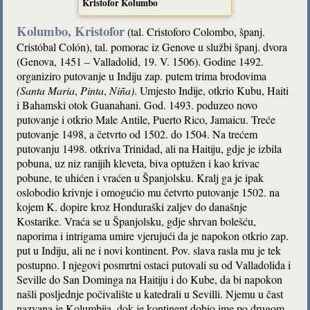
Kristofor Kolumbo
Kolumbo, Kristofor
(tal. Cristoforo Colombo, španj.
Cristóbal Colón), tal. pomorac iz Genove u službi španj. dvora
(Genova, 1451 – Valladolid, 19. V. 1506). Godine 1492.
organiziro putovanje u Indiju zap. putem trima brodovima
(Santa Maria
,
Pinta
,
Niña)
. Umjesto Indije, otkrio Kubu, Haiti
i Bahamski otok Guanahani. God. 1493. poduzeo novo
putovanje i otkrio Male Antile, Puerto Rico, Jamaicu. Treće
putovanje 1498, a četvrto od 1502. do 1504. Na trećem
putovanju 1498. otkriva Trinidad, ali na Haitiju, gdje je izbila
pobuna, uz niz ranijih kleveta, biva optužen i kao krivac
pobune, te uhićen i vraćen u Španjolsku. Kralj ga je ipak
oslobodio krivnje i omogućio mu četvrto putovanje 1502. na
kojem K. dopire kroz Honduraški zaljev do današnje
Kostarike. Vraća se u Španjolsku, gdje shrvan bolešću,
naporima i intrigama umire vjerujući da je napokon otkrio zap.
put u Indiju, ali ne i novi kontinent. Pov. slava rasla mu je tek
postupno. I njegovi posmrtni ostaci putovali su od Valladolida i
Seville do San Dominga na Haitiju i do Kube, da bi napokon
našli posljednje počivalište u katedrali u Sevilli. Njemu u čast
nazvana je Kolumbija, dok je kontinent dobio ime po drugom