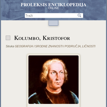
PROLEKSIS ENCIKLOPEDIJA
ONLINE
Kolumbo, Kristofor
Struka
GEOGRAFIJA I SRODNE ZNANOSTI I PODRUČJA
,
LIČNOSTI