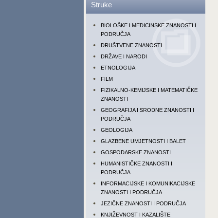
Struke
BIOLOŠKE I MEDICINSKE ZNANOSTI I
PODRUČJA
DRUŠTVENE ZNANOSTI
DRŽAVE I NARODI
ETNOLOGIJA
FILM
FIZIKALNO-KEMIJSKE I MATEMATIČKE
ZNANOSTI
GEOGRAFIJA I SRODNE ZNANOSTI I
PODRUČJA
GEOLOGIJA
GLAZBENE UMJETNOSTI I BALET
GOSPODARSKE ZNANOSTI
HUMANISTIČKE ZNANOSTI I
PODRUČJA
INFORMACIJSKE I KOMUNIKACIJSKE
ZNANOSTI I PODRUČJA
JEZIČNE ZNANOSTI I PODRUČJA
KNJIŽEVNOST I KAZALIŠTE