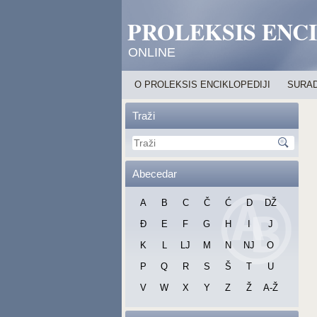
PROLEKSIS ENC
ONLINE
O PROLEKSIS ENCIKLOPEDIJI
SURAD
Traži
Abecedar
A
B
C
Č
Ć
D
DŽ
Đ
E
F
G
H
I
J
K
L
LJ
M
N
NJ
O
P
Q
R
S
Š
T
U
V
W
X
Y
Z
Ž
A-Ž