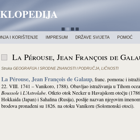
IKLOPEDIJA
NJA I KORIŠTENJE
IMPRESUM
DRŽAVE SVIJETA
POMOĆ
La Pérouse, Jean François de Gala
Struka
GEOGRAFIJA I SRODNE ZNANOSTI I PODRUČJA
,
LIČNOSTI
La Pérouse, Jean François de Galaup
, franc. pomorac i istra
22. VIII. 1741 – Vanikoro, 1788). Obavljao istraživanja u Tihom oc
Boussole
i
L’Astrolabe
. Otkrio otok Necker u Havajskom otočju (1786
Hokkaida (Japan) i Sahalina (Rusija), poslije nazvan njegovim imenom
brodova pronađeni su 1826. na otoku Vanikoru (Solomonski otoci).