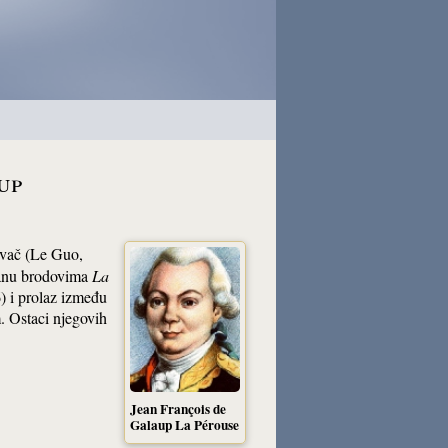
up
živač (Le Guo,
eanu brodovima
La
) i prolaz između
. Ostaci njegovih
Jean François de
Galaup La Pérouse