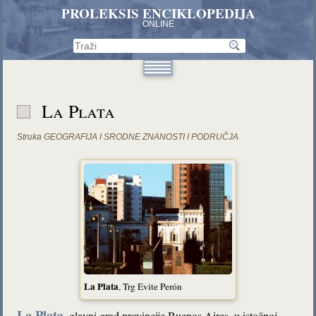
PROLEKSIS ENCIKLOPEDIJA
ONLINE
La Plata
Struka
GEOGRAFIJA I SRODNE ZNANOSTI I PODRUČJA
La Plata
, Trg Evite Perón
La Plata
, glavni grad provincije Buenos Aires, u istočnoj