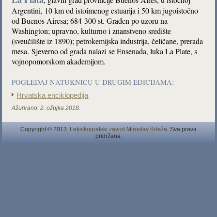
Argentini, 10 km od istoimenog estuarija i 50 km jugoistočno
od Buenos Airesa; 684 300 st. Građen po uzoru na
Washington; upravno, kulturno i znanstveno središte
(sveučilište iz 1890); petrokemijska industrija, čeličane, prerada
mesa. Sjeverno od grada nalazi se Ensenada, luka La Plate, s
vojnopomorskom akademijom.
POGLEDAJ NATUKNICU U DRUGIM EDICIJAMA:
Hrvatska enciklopedija
Ažurirano:
2. ožujka 2018.
Copyright © 2013.
Leksikografski zavod Miroslav Krleža
. Sva prava
pridržana.