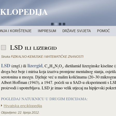
IKLOPEDIJA
NJA I KORIŠTENJE
IMPRESUM
DRŽAVE SVIJETA
POMOĆ
LSD ili lizergid
Struka
FIZIKALNO-KEMIJSKE I MATEMATIČKE ZNANOSTI
LSD
lizergid
(engl.) ili
, C
H
N
O
, dietilamid lizerginske kiselin
16
16
2
2
droga bez boje i mirisa koja izaziva promjene mentalnog stanja, osjetil
serotonina u mozgu. Djeluje već u malim količinama (20–30 mikrograma
Albert Hoffman (1943), a 1947. počeli su u SAD-u eksperimenti s L
proizvodi i upotrebljava. LSD je imao velik utjecaj na hipijevski pokret
POGLEDAJ NATUKNICU U DRUGIM EDICIJAMA:
Hrvatska enciklopedija
Objavljeno:
22. lipnja 2012.