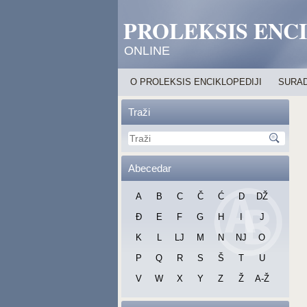
PROLEKSIS ENC
ONLINE
O PROLEKSIS ENCIKLOPEDIJI
SURAD
Traži
Abecedar
A
B
C
Č
Ć
D
DŽ
Đ
E
F
G
H
I
J
K
L
LJ
M
N
NJ
O
P
Q
R
S
Š
T
U
V
W
X
Y
Z
Ž
A-Ž