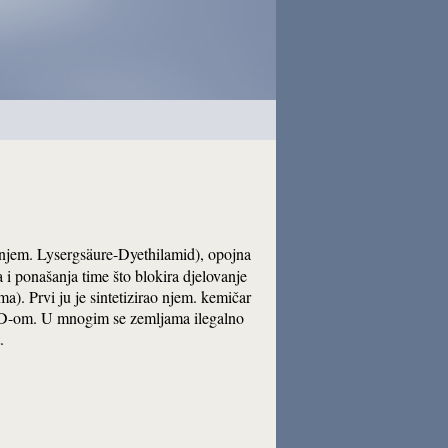
e (njem. Lysergsäure-Dyethilamid), opojna
a i ponašanja time što blokira djelovanje
). Prvi ju je sintetizirao njem. kemičar
SD-om. U mnogim se zemljama ilegalno
.