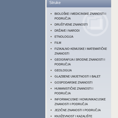
Struke
BIOLOŠKE I MEDICINSKE ZNANOSTI I
PODRUČJA
DRUŠTVENE ZNANOSTI
DRŽAVE I NARODI
ETNOLOGIJA
FILM
FIZIKALNO-KEMIJSKE I MATEMATIČKE
ZNANOSTI
GEOGRAFIJA I SRODNE ZNANOSTI I
PODRUČJA
GEOLOGIJA
GLAZBENE UMJETNOSTI I BALET
GOSPODARSKE ZNANOSTI
HUMANISTIČKE ZNANOSTI I
PODRUČJA
INFORMACIJSKE I KOMUNIKACIJSKE
ZNANOSTI I PODRUČJA
JEZIČNE ZNANOSTI I PODRUČJA
KNJIŽEVNOST I KAZALIŠTE