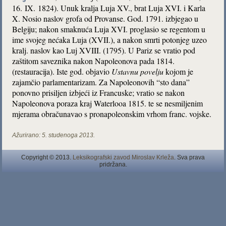
16. IX. 1824). Unuk kralja Luja XV., brat Luja XVI. i Karla
X. Nosio naslov grofa od Provanse. God. 1791. izbjegao u
Belgiju; nakon smaknuća Luja XVI. proglasio se regentom u
ime svojeg nećaka Luja (XVII.), a nakon smrti potonjeg uzeo
kralj. naslov kao Luj XVIII. (1795). U Pariz se vratio pod
zaštitom saveznika nakon Napoleonova pada 1814.
(restauracija). Iste god. objavio
Ustavnu povelju
kojom je
zajamčio parlamentarizam. Za Napoleonovih “sto dana”
ponovno prisiljen izbjeći iz Francuske; vratio se nakon
Napoleonova poraza kraj Waterlooa 1815. te se nesmiljenim
mjerama obračunavao s pronapoleonskim vrhom franc. vojske.
Ažurirano:
5. studenoga 2013.
Copyright © 2013.
Leksikografski zavod Miroslav Krleža
. Sva prava
pridržana.