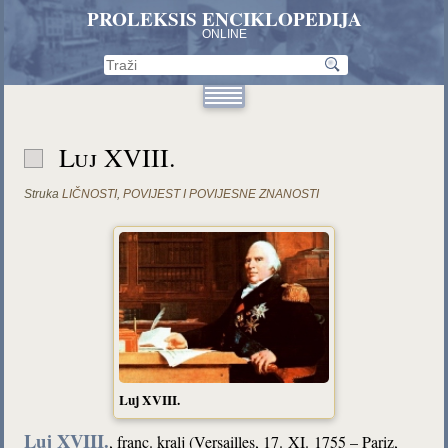
PROLEKSIS ENCIKLOPEDIJA
ONLINE
Luj XVIII.
Struka
LIČNOSTI
,
POVIJEST I POVIJESNE ZNANOSTI
Luj XVIII.
Luj XVIII.
, franc. kralj (Versailles, 17. XI. 1755 – Pariz,