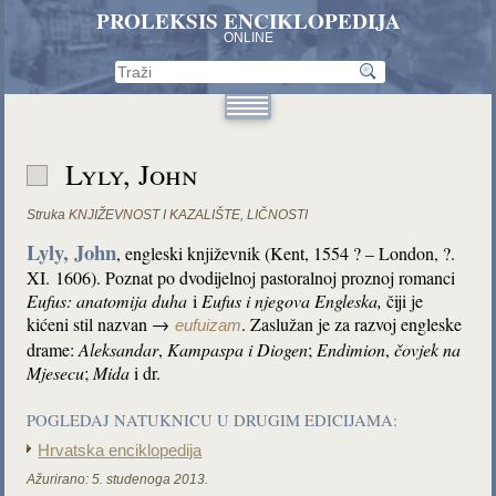
PROLEKSIS ENCIKLOPEDIJA
ONLINE
Lyly, John
Struka
KNJIŽEVNOST I KAZALIŠTE
,
LIČNOSTI
Lyly, John
, engleski književnik (Kent, 1554 ? – London, ?.
XI. 1606). Poznat po dvodijelnoj pastoralnoj proznoj romanci
Eufus: anatomija duha
i
Eufus i njegova
Engleska,
čiji je
kićeni stil nazvan →
. Zaslužan je za razvoj engleske
eufuizam
drame:
Aleksandar
,
Kampaspa
i Diogen
;
Endimion
,
čovjek na
Mjesecu
;
Mida
i dr.
POGLEDAJ NATUKNICU U DRUGIM EDICIJAMA:
Hrvatska enciklopedija
Ažurirano:
5. studenoga 2013.