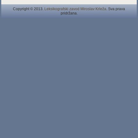
Copyright © 2013.
Leksikografski zavod Miroslav Krleža
. Sva prava
pridržana.