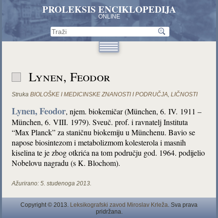
PROLEKSIS ENCIKLOPEDIJA
ONLINE
Lynen, Feodor
Struka
BIOLOŠKE I MEDICINSKE ZNANOSTI I PODRUČJA
,
LIČNOSTI
Lynen,
Feodor
, njem. biokemičar (München, 6. IV. 1911 –
München, 6. VIII. 1979). Sveuč. prof. i ravnatelj Instituta
“Max Planck” za staničnu biokemiju u Münchenu. Bavio se
napose biosintezom i metabolizmom kolesterola i masnih
kiselina te je zbog otkrića na tom području god. 1964. podijelio
Nobelovu nagradu (s K. Blochom).
Ažurirano:
5. studenoga 2013.
Copyright © 2013.
Leksikografski zavod Miroslav Krleža
. Sva prava
pridržana.