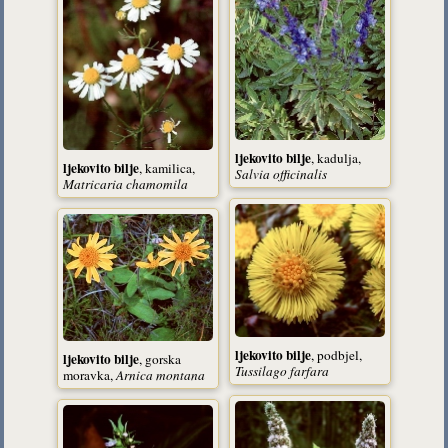
ljekovito bilje
, kadulja,
ljekovito bilje
, kamilica,
Salvia officinalis
Matricaria chamomila
ljekovito bilje
, podbjel,
ljekovito bilje
, gorska
Tussilago farfara
moravka,
Arnica montana