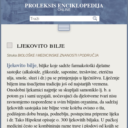
PROLEKSIS ENCIKLOPEDIJA
ONLINE
ljekovito bilje
Struka
BIOLOŠKE I MEDICINSKE ZNANOSTI I PODRUČJA
ljekovito bilje
, biljke koje sadrže farmakološki djelatne
sastojke (alkaloide, glikozide, saponine, treslovine, eterična
ulja, smole, sluzi i dr.) pa se primjenjuju u liječništvu. Liječenje
biljem ima tisućljetnu tradiciju još od najstarijih vremena.
Onodobni ljekarnici najprije su skupljali samoniklo lj. b. a
potom ga i sami uzgajali, uočavajući da djelotvorne tvari nisu
ravnomjerno raspoređene u svim biljnim organima, da sadržaj
ljekovitih sastojaka iste biljne vrste koleba ovisno o tlu,
godišnjem dobu branja, podneblju, postupcima pripreme lijeka
i dr. Tako Hipokrat opisuje o. 300 ljekovitih biljaka. U pučkoj
medicini često se kombiniraju razne trave i plodovi od kojih se