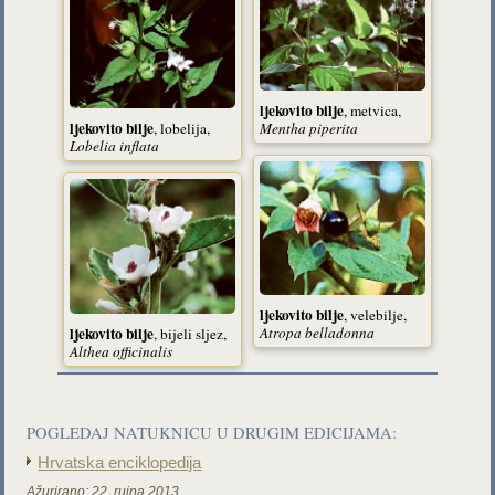
ljekovito bilje
, metvica,
ljekovito bilje
Mentha piperita
, lobelija,
Lobelia inflata
ljekovito bilje
, velebilje,
ljekovito bilje
Atropa belladonna
, bijeli sljez,
Althea officinalis
POGLEDAJ NATUKNICU U DRUGIM EDICIJAMA:
Hrvatska enciklopedija
Ažurirano:
22. rujna 2013.