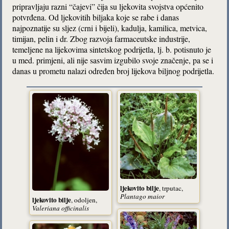
pripravljaju razni “čajevi” čija su ljekovita svojstva općenito
potvrđena. Od ljekovitih biljaka koje se rabe i danas
najpoznatije su sljez (crni i bijeli), kadulja, kamilica, metvica,
timijan, pelin i dr. Zbog razvoja farmaceutske industrije,
temeljene na lijekovima sintetskog podrijetla, lj. b. potisnuto je
u med. primjeni, ali nije sasvim izgubilo svoje značenje, pa se i
danas u prometu nalazi određen broj lijekova biljnog podrijetla.
ljekovito bilje
, trputac,
Plantago maior
ljekovito bilje
, odoljen,
Valeriana officinalis