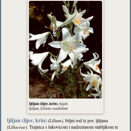
ljiljan (lijer, krin)
, bijeli
ljiljan,
Lilium candidum
ljiljan (lijer, krin)
(Lilium)
, biljni rod iz por. ljiljana
(Liliaceae)
. Trajnica s lukovicom i nadzemnom stabljikom te