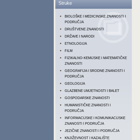
Struke
BIOLOŠKE I MEDICINSKE ZNANOSTI I
PODRUČJA
DRUŠTVENE ZNANOSTI
DRŽAVE I NARODI
ETNOLOGIJA
FILM
FIZIKALNO-KEMIJSKE I MATEMATIČKE
ZNANOSTI
GEOGRAFIJA I SRODNE ZNANOSTI I
PODRUČJA
GEOLOGIJA
GLAZBENE UMJETNOSTI I BALET
GOSPODARSKE ZNANOSTI
HUMANISTIČKE ZNANOSTI I
PODRUČJA
INFORMACIJSKE I KOMUNIKACIJSKE
ZNANOSTI I PODRUČJA
JEZIČNE ZNANOSTI I PODRUČJA
KNJIŽEVNOST I KAZALIŠTE