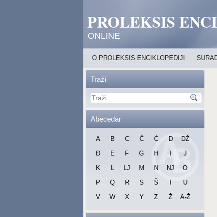
PROLEKSIS ENC
ONLINE
O PROLEKSIS ENCIKLOPEDIJI
SURAD
Traži
Abecedar
A
B
C
Č
Ć
D
DŽ
Đ
E
F
G
H
I
J
K
L
LJ
M
N
NJ
O
P
Q
R
S
Š
T
U
V
W
X
Y
Z
Ž
A-Ž