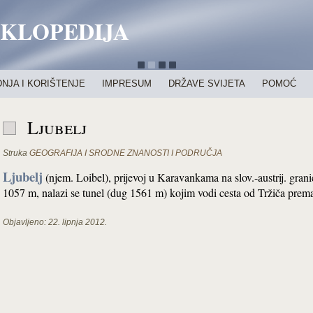
IKLOPEDIJA
NJA I KORIŠTENJE
IMPRESUM
DRŽAVE SVIJETA
POMOĆ
Ljubelj
Struka
GEOGRAFIJA I SRODNE ZNANOSTI I PODRUČJA
Ljubelj
(njem. Loibel), prijevoj u Karavankama na slov.-austrij. grani
1057 m, nalazi se tunel (dug 1561 m) kojim vodi cesta od Tržiča prema
Objavljeno:
22. lipnja 2012.