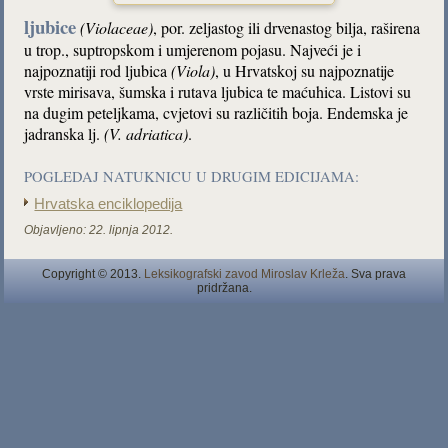
ljubice
(Violaceae)
, por. zeljastog ili drvenastog bilja, raširena
u trop., suptropskom i umjerenom pojasu. Najveći je i
najpoznatiji rod ljubica
(Viola)
, u Hrvatskoj su najpoznatije
vrste mirisava, šumska i rutava ljubica te maćuhica. Listovi su
na dugim peteljkama, cvjetovi su različitih boja. Endemska je
jadranska lj.
(V. adriatica)
.
POGLEDAJ NATUKNICU U DRUGIM EDICIJAMA:
Hrvatska enciklopedija
Objavljeno:
22. lipnja 2012.
Copyright © 2013.
Leksikografski zavod Miroslav Krleža
. Sva prava
pridržana.