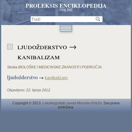
PROLEKSIS ENCIKLOPEDIJA
ONLINE
ljudožderstvo →
kanibalizam
Struka
BIOLOŠKE I MEDICINSKE ZNANOSTI I PODRUČJA
ljudožderstvo
→
kanibalizam
Objavljeno:
22. lipnja 2012.
Copyright © 2013.
Leksikografski zavod Miroslav Krleža
. Sva prava
pridržana.