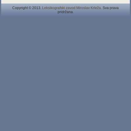
Copyright © 2013.
Leksikografski zavod Miroslav Krleža
. Sva prava
pridržana.