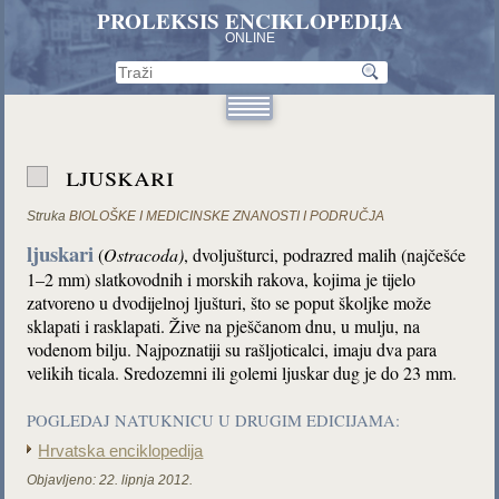
PROLEKSIS ENCIKLOPEDIJA
ONLINE
ljuskari
Struka
BIOLOŠKE I MEDICINSKE ZNANOSTI I PODRUČJA
ljuskari
(
Ostracoda)
, dvoljušturci, podrazred malih (najčešće
1–2 mm) slatkovodnih i morskih rakova, kojima je tijelo
zatvoreno u dvodijelnoj ljušturi, što se poput školjke može
sklapati i rasklapati. Žive na pješčanom dnu, u mulju, na
vodenom bilju. Najpoznatiji su rašljoticalci, imaju dva para
velikih ticala. Sredozemni ili golemi ljuskar dug je do 23 mm.
POGLEDAJ NATUKNICU U DRUGIM EDICIJAMA:
Hrvatska enciklopedija
Objavljeno:
22. lipnja 2012.