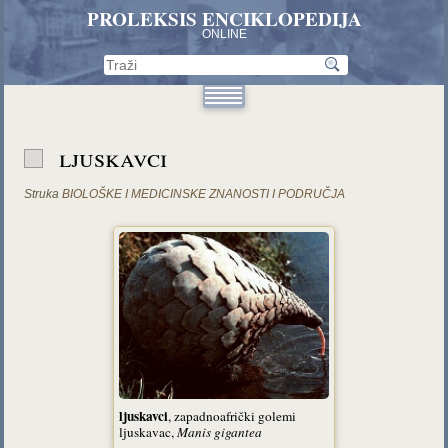
PROLEKSIS ENCIKLOPEDIJA
ONLINE
ljuskavci
Struka
BIOLOŠKE I MEDICINSKE ZNANOSTI I PODRUČJA
ljuskavci
, zapadnoafrički golemi
ljuskavac,
Manis gigantea