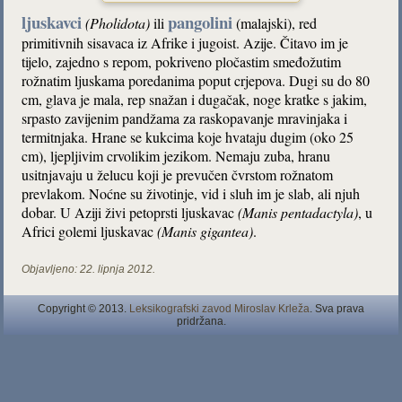
ljuskavci
pangolini
(Pholidota)
ili
(malajski), red
primitivnih sisavaca iz Afrike i jugoist. Azije. Čitavo im je
tijelo, zajedno s repom, pokriveno pločastim smeđožutim
rožnatim ljuskama poredanima poput crjepova. Dugi su do 80
cm, glava je mala, rep snažan i dugačak, noge kratke s jakim,
srpasto zavijenim pandžama za raskopavanje mravinjaka i
termitnjaka. Hrane se kukcima koje hvataju dugim (oko 25
cm), ljepljivim crvolikim jezikom. Nemaju zuba, hranu
usitnjavaju u želucu koji je prevučen čvrstom rožnatom
prevlakom. Noćne su životinje, vid i sluh im je slab, ali njuh
dobar. U Aziji živi petoprsti ljuskavac
(Manis pentadactyla)
, u
Africi golemi ljuskavac
(Manis gigantea)
.
Objavljeno:
22. lipnja 2012.
Copyright © 2013.
Leksikografski zavod Miroslav Krleža
. Sva prava
pridržana.