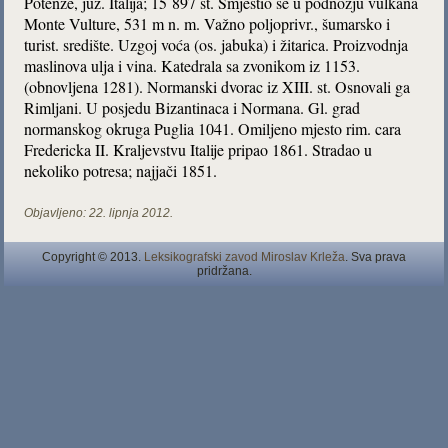
Potenze, juž. Italija; 15 897 st. Smjestio se u podnožju vulkana
Monte Vulture, 531 m n. m. Važno poljoprivr., šumarsko i
turist. središte. Uzgoj voća (os. jabuka) i žitarica. Proizvodnja
maslinova ulja i vina. Katedrala sa zvonikom iz 1153.
(obnovljena 1281). Normanski dvorac iz XIII. st. Osnovali ga
Rimljani. U posjedu Bizantinaca i Normana. Gl. grad
normanskog okruga Puglia 1041. Omiljeno mjesto rim. cara
Fredericka II. Kraljevstvu Italije pripao 1861. Stradao u
nekoliko potresa; najjači 1851.
Objavljeno:
22. lipnja 2012.
Copyright © 2013.
Leksikografski zavod Miroslav Krleža
. Sva prava
pridržana.