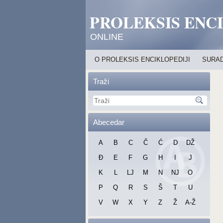
PROLEKSIS ENC
ONLINE
O PROLEKSIS ENCIKLOPEDIJI
SURAD
Traži
Abecedar
A
B
C
Č
Ć
D
DŽ
Đ
E
F
G
H
I
J
K
L
LJ
M
N
NJ
O
P
Q
R
S
Š
T
U
V
W
X
Y
Z
Ž
A-Ž