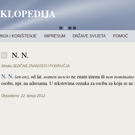
IKLOPEDIJA
NJA I KORIŠTENJE
IMPRESUM
DRŽAVE SVIJETA
POMOĆ
N. N.
Struka
JEZIČNE ZNANOSTI I PODRUČJA
N. N.
(en-en)
, od lat.
nomen nescio
ne znam imena ili
non nominatus
osobu, npr. na adresama. U tekstovima oznaka za osobu za koju se ne 
Objavljeno:
22. lipnja 2012.