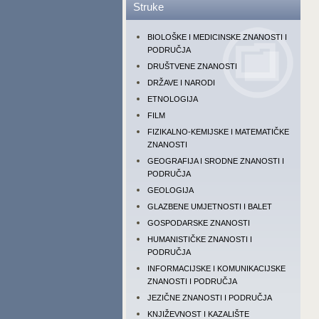
Struke
BIOLOŠKE I MEDICINSKE ZNANOSTI I
PODRUČJA
DRUŠTVENE ZNANOSTI
DRŽAVE I NARODI
ETNOLOGIJA
FILM
FIZIKALNO-KEMIJSKE I MATEMATIČKE
ZNANOSTI
GEOGRAFIJA I SRODNE ZNANOSTI I
PODRUČJA
GEOLOGIJA
GLAZBENE UMJETNOSTI I BALET
GOSPODARSKE ZNANOSTI
HUMANISTIČKE ZNANOSTI I
PODRUČJA
INFORMACIJSKE I KOMUNIKACIJSKE
ZNANOSTI I PODRUČJA
JEZIČNE ZNANOSTI I PODRUČJA
KNJIŽEVNOST I KAZALIŠTE