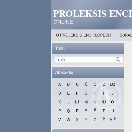
PROLEKSIS ENC
ONLINE
O PROLEKSIS ENCIKLOPEDIJI
SURAD
Traži
Abecedar
A
B
C
Č
Ć
D
DŽ
Đ
E
F
G
H
I
J
K
L
LJ
M
N
NJ
O
P
Q
R
S
Š
T
U
V
W
X
Y
Z
Ž
A-Ž