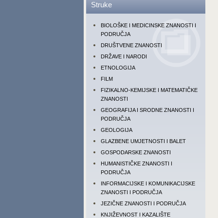
Struke
BIOLOŠKE I MEDICINSKE ZNANOSTI I
PODRUČJA
DRUŠTVENE ZNANOSTI
DRŽAVE I NARODI
ETNOLOGIJA
FILM
FIZIKALNO-KEMIJSKE I MATEMATIČKE
ZNANOSTI
GEOGRAFIJA I SRODNE ZNANOSTI I
PODRUČJA
GEOLOGIJA
GLAZBENE UMJETNOSTI I BALET
GOSPODARSKE ZNANOSTI
HUMANISTIČKE ZNANOSTI I
PODRUČJA
INFORMACIJSKE I KOMUNIKACIJSKE
ZNANOSTI I PODRUČJA
JEZIČNE ZNANOSTI I PODRUČJA
KNJIŽEVNOST I KAZALIŠTE