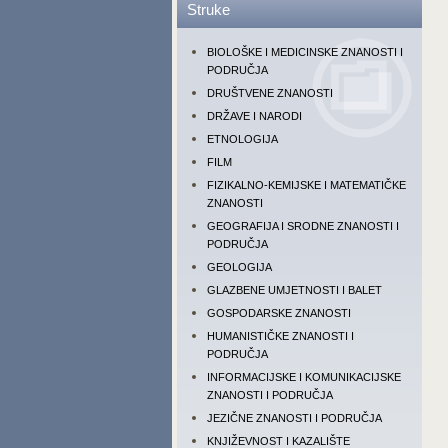
Struke
BIOLOŠKE I MEDICINSKE ZNANOSTI I
PODRUČJA
DRUŠTVENE ZNANOSTI
DRŽAVE I NARODI
ETNOLOGIJA
FILM
FIZIKALNO-KEMIJSKE I MATEMATIČKE
ZNANOSTI
GEOGRAFIJA I SRODNE ZNANOSTI I
PODRUČJA
GEOLOGIJA
GLAZBENE UMJETNOSTI I BALET
GOSPODARSKE ZNANOSTI
HUMANISTIČKE ZNANOSTI I
PODRUČJA
INFORMACIJSKE I KOMUNIKACIJSKE
ZNANOSTI I PODRUČJA
JEZIČNE ZNANOSTI I PODRUČJA
KNJIŽEVNOST I KAZALIŠTE