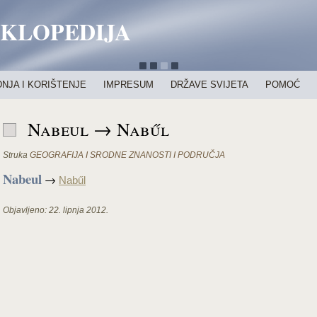
IKLOPEDIJA
NJA I KORIŠTENJE
IMPRESUM
DRŽAVE SVIJETA
POMOĆ
Nabeul → Nabűl
Struka
GEOGRAFIJA I SRODNE ZNANOSTI I PODRUČJA
Nabeul
→
Nabűl
Objavljeno:
22. lipnja 2012.