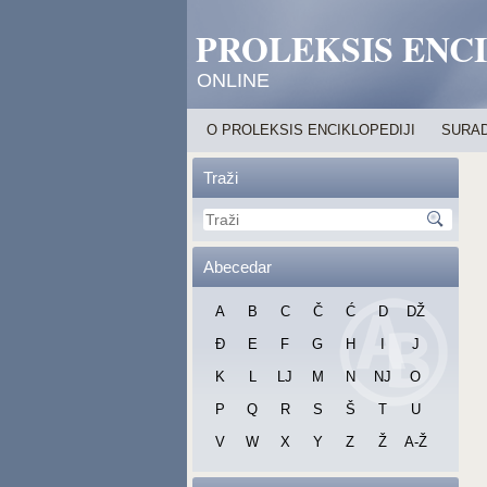
PROLEKSIS ENC
ONLINE
O PROLEKSIS ENCIKLOPEDIJI
SURAD
Traži
Abecedar
A
B
C
Č
Ć
D
DŽ
Đ
E
F
G
H
I
J
K
L
LJ
M
N
NJ
O
P
Q
R
S
Š
T
U
V
W
X
Y
Z
Ž
A-Ž