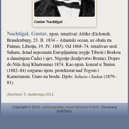
Gustav Nachtigal
Nachtigal, Gustav
, njem. istraživač Afrike (Eichstedt,
Brandenburg, 23. II. 1834 – Atlantski ocean, uz obalu rta
Palmas, Liberija, 19. IV. 1885). Od 1868–74. istraživao sred.
Saharu, dotad nepoznatu Europljanima (regije Tibesti i Borkou
u današnjem Čadu) i sjev. Nigeriju (kraljevstvo Bornu). Dopro
do Nila (kraj Khartouma) 1874. Kao njem. konzul u Tunisu
(1882–84) osigurao njem. protektorat nad Togom i
Kamerunom. Umro na brodu. Djelo:
Sahara i Sudan
(1879–
81).
Ažurirano:
5. studenoga 2013.
Copyright © 2013.
Leksikografski zavod Miroslav Krleža
. Sva prava
pridržana.