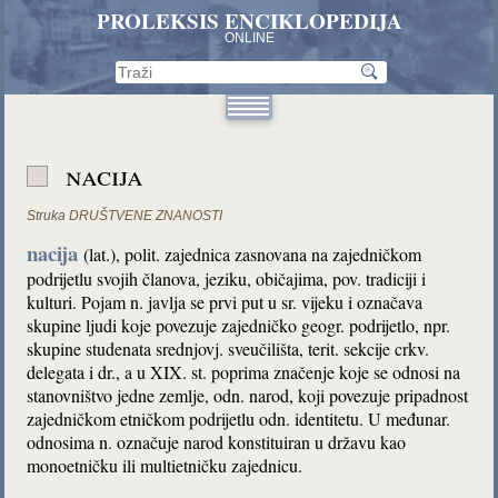
PROLEKSIS ENCIKLOPEDIJA
ONLINE
nacija
Struka
DRUŠTVENE ZNANOSTI
nacija
(lat.), polit. zajednica zasnovana na zajedničkom
podrijetlu svojih članova, jeziku, običajima, pov. tradiciji i
kulturi. Pojam n. javlja se prvi put u sr. vijeku i označava
skupine ljudi koje povezuje zajedničko geogr. podrijetlo, npr.
skupine studenata srednjovj. sveučilišta, terit. sekcije crkv.
delegata i dr., a u XIX. st. poprima značenje koje se odnosi na
stanovništvo jedne zemlje, odn. narod, koji povezuje pripadnost
zajedničkom etničkom podrijetlu odn. identitetu. U međunar.
odnosima n. označuje narod konstituiran u državu kao
monoetničku ili multietničku zajednicu.