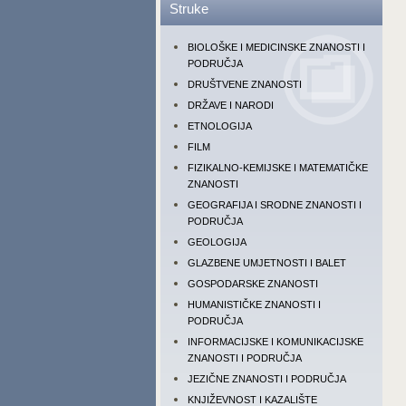
Struke
BIOLOŠKE I MEDICINSKE ZNANOSTI I
PODRUČJA
DRUŠTVENE ZNANOSTI
DRŽAVE I NARODI
ETNOLOGIJA
FILM
FIZIKALNO-KEMIJSKE I MATEMATIČKE
ZNANOSTI
GEOGRAFIJA I SRODNE ZNANOSTI I
PODRUČJA
GEOLOGIJA
GLAZBENE UMJETNOSTI I BALET
GOSPODARSKE ZNANOSTI
HUMANISTIČKE ZNANOSTI I
PODRUČJA
INFORMACIJSKE I KOMUNIKACIJSKE
ZNANOSTI I PODRUČJA
JEZIČNE ZNANOSTI I PODRUČJA
KNJIŽEVNOST I KAZALIŠTE