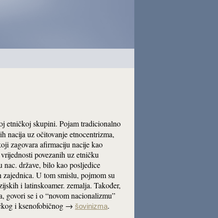
dnoj etničkoj skupini. Pojam tradicionalno
ih nacija uz očitovanje etnocentrizma,
koji zagovara afirmaciju nacije kao
h vrijednosti povezanih uz etničku
u nac. države, bilo kao posljedice
kih zajednica. U tom smislu, pojmom su
zijskih i latinskoamer. zemalja. Također,
ima, govori se i o “novom nacionalizmu”
stičkog i ksenofobičnog →
.
šovinizma