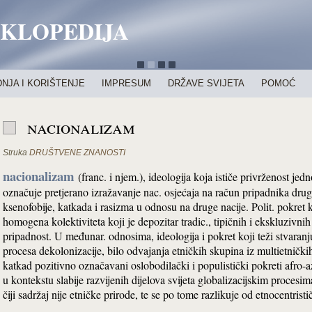
IKLOPEDIJA
NJA I KORIŠTENJE
IMPRESUM
DRŽAVE SVIJETA
POMOĆ
nacionalizam
Struka
DRUŠTVENE ZNANOSTI
nacionalizam
(franc. i njem.), ideologija koja ističe privrženost je
označuje pretjerano izražavanje nac. osjećaja na račun pripadnika drug
ksenofobije, katkada i rasizma u odnosu na druge nacije. Polit. pokret 
homogena kolektiviteta koji je depozitar tradic., tipičnih i ekskluzivni
pripadnost. U međunar. odnosima, ideologija i pokret koji teži stvaranj
procesa dekolonizacije, bilo odvajanja etničkih skupina iz multietnič
katkad pozitivno označavani oslobodilački i populistički pokreti afro-a
u kontekstu slabije razvijenih dijelova svijeta globalizacijskim proces
čiji sadržaj nije etničke prirode, te se po tome razlikuje od etnocentri