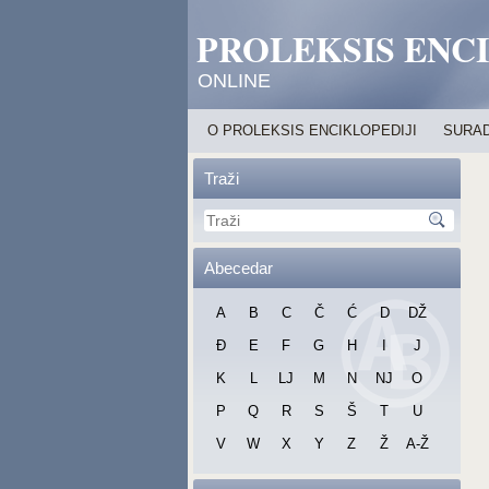
PROLEKSIS ENC
ONLINE
O PROLEKSIS ENCIKLOPEDIJI
SURAD
Traži
Abecedar
A
B
C
Č
Ć
D
DŽ
Đ
E
F
G
H
I
J
K
L
LJ
M
N
NJ
O
P
Q
R
S
Š
T
U
V
W
X
Y
Z
Ž
A-Ž