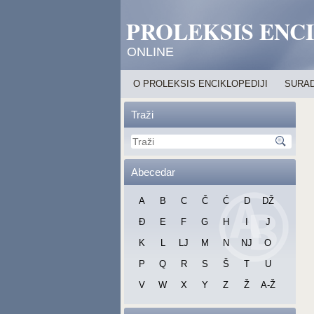
PROLEKSIS ENC
ONLINE
O PROLEKSIS ENCIKLOPEDIJI
SURAD
Traži
Abecedar
A
B
C
Č
Ć
D
DŽ
Đ
E
F
G
H
I
J
K
L
LJ
M
N
NJ
O
P
Q
R
S
Š
T
U
V
W
X
Y
Z
Ž
A-Ž