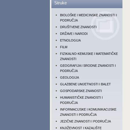
Struke
BIOLOŠKE I MEDICINSKE ZNANOSTI I
PODRUČJA
DRUŠTVENE ZNANOSTI
DRŽAVE I NARODI
ETNOLOGIJA
FILM
FIZIKALNO-KEMIJSKE I MATEMATIČKE
ZNANOSTI
GEOGRAFIJA I SRODNE ZNANOSTI I
PODRUČJA
GEOLOGIJA
GLAZBENE UMJETNOSTI I BALET
GOSPODARSKE ZNANOSTI
HUMANISTIČKE ZNANOSTI I
PODRUČJA
INFORMACIJSKE I KOMUNIKACIJSKE
ZNANOSTI I PODRUČJA
JEZIČNE ZNANOSTI I PODRUČJA
KNJIŽEVNOST I KAZALIŠTE