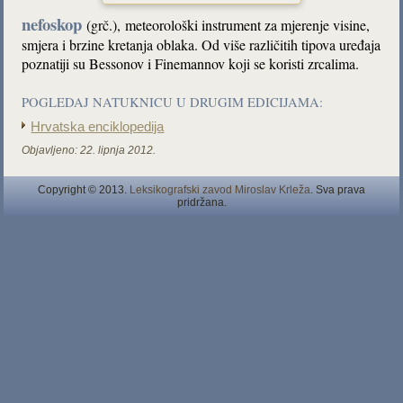
nefoskop
(grč.),
meteorološki instrument za mjerenje visine,
smjera i brzine kretanja oblaka. Od više različitih tipova uređaja
poznatiji su Bessonov i Finemannov koji se koristi zrcalima.
POGLEDAJ NATUKNICU U DRUGIM EDICIJAMA:
Hrvatska enciklopedija
Objavljeno:
22. lipnja 2012.
Copyright © 2013.
Leksikografski zavod Miroslav Krleža
. Sva prava
pridržana.