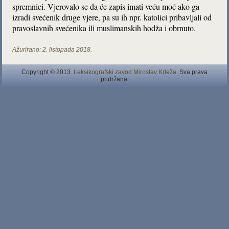
spremnici. Vjerovalo se da će zapis imati veću moć ako ga
izradi svećenik druge vjere, pa su ih npr. katolici pribavljali od
pravoslavnih svećenika ili muslimanskih hodža i obrnuto.
Ažurirano:
2. listopada 2018.
Copyright © 2013.
Leksikografski zavod Miroslav Krleža
. Sva prava
pridržana.