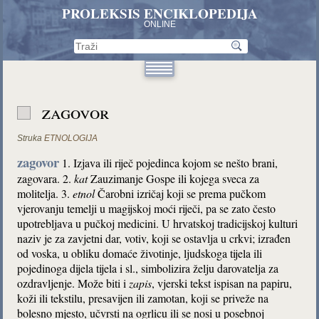
PROLEKSIS ENCIKLOPEDIJA
ONLINE
zagovor
Struka
ETNOLOGIJA
zagovor
1. Izjava ili riječ pojedinca kojom se nešto brani,
zagovara. 2.
kat
Zauzimanje Gospe ili kojega sveca za
molitelja. 3.
etnol
Čarobni izričaj koji se prema pučkom
vjerovanju temelji u magijskoj moći riječi, pa se zato često
upotrebljava u pučkoj medicini. U hrvatskoj tradicijskoj kulturi
naziv je za zavjetni dar, votiv, koji se ostavlja u crkvi; izrađen
od voska,
u obliku domaće životinje, ljudskoga tijela ili
pojedinoga dijela tijela i sl.,
simbolizira želju darovatelja za
ozdravljenje. Može biti i
zapis
, vjerski tekst ispisan na papiru,
koži ili tekstilu, presavijen ili zamotan, koji se priveže na
bolesno mjesto, učvrsti na ogrlicu ili se nosi u posebnoj