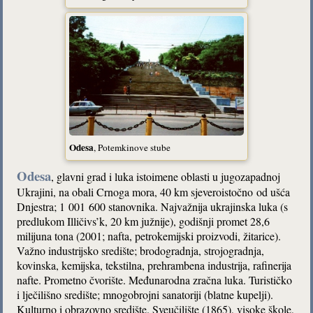
Odesa
, Potemkinove stube
Odesa
, glavni grad i luka istoimene oblasti u jugozapadnoj
Ukrajini, na obali Crnoga mora, 40 km sjeveroistočno od ušća
Dnjestra; 1 001 600 stanovnika. Najvažnija ukrajinska luka (s
predlukom Illičivs’k, 20 km južnije), godišnji promet 28,6
milijuna tona (2001; nafta, petrokemijski proizvodi, žitarice).
Važno industrijsko središte; brodogradnja, strojogradnja,
kovinska, kemijska, tekstilna, prehrambena industrija, rafinerija
nafte. Prometno čvorište. Međunarodna zračna luka. Turističko
i lječilišno središte; mnogobrojni sanatoriji (blatne kupelji).
Kulturno i obrazovno središte. Sveučilište (1865), visoke škole,