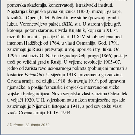
pomorska akademija, konzervatorij, istraživački instituti.
Najstarija ukrajinska javna knjižnica (1830), muzeji, galerije,
kazališta. Opera, balet. Potemkinove stube (povezuju grad i
luku), Voroncovljeva palača (XIX. st.). U starom vijeku grč.
kolonija, potom starorus. utvrda Kujalnik, koju su u XI. st.
razorili Kumani, a poslije i Tatari. U XIV. st. obnovljena pod
imenom Hadžibej; od 1764. u vlasti Osmanlija. God. 1791.
zauzimaju je Rusi i pretvaraju u voj. uporište i trg. luku. Od
1795. nosi naziv O. Nakon izgradnje želj. pruge (1866) postaje
treći po veličini grad u Rusiji. U vrijeme revolucije 1905–07.
jedno od žarišta revolucionarnoga pokreta (pobunjeni mornari s
krstarice
Potemkin
). U siječnju 1918. privremeno ga zauzima
Crvena armija, od ožujka 1918. do travnja 1919. pod upravom
njemačke, a poslije francuske i engleske intervencionističke
vojske i bjelogardijaca. Nova sovjetska vlast zauzima Odesu tek
u veljači 1920. U II. svjetskom ratu nakon tromjesečne opsade
zauzimaju je Nijemci u listopadu 1941, a pod sovjetsku vlast
vraća Crvena armija 10. IV. 1944.
Ažurirano:
12. lipnja 2013.