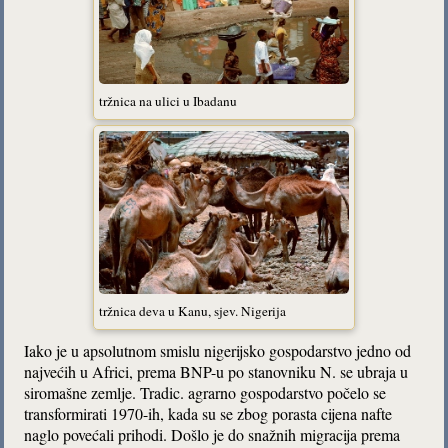
tržnica na ulici u Ibadanu
tržnica deva u Kanu, sjev. Nigerija
Iako je u apsolutnom smislu nigerijsko gospodarstvo jedno od
najvećih u Africi, prema BNP-u po stanovniku N. se ubraja u
siromašne zemlje. Tradic. agrarno gospodarstvo počelo se
transformirati 1970-ih, kada su se zbog porasta cijena nafte
naglo povećali prihodi. Došlo je do snažnih migracija prema