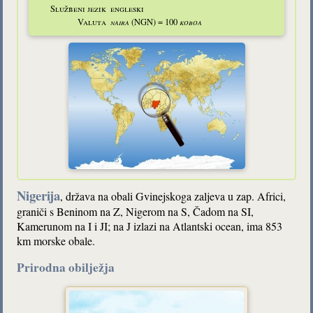
Službeni jezik
engleski
Valuta
naira
(NGN) = 100
koboa
Nigerija
, država na obali Gvinejskoga zaljeva u zap. Africi,
graniči s Beninom na Z, Nigerom na S, Čadom na SI,
Kamerunom na I i JI; na J izlazi na Atlantski ocean, ima 853
km morske obale.
Prirodna obilježja