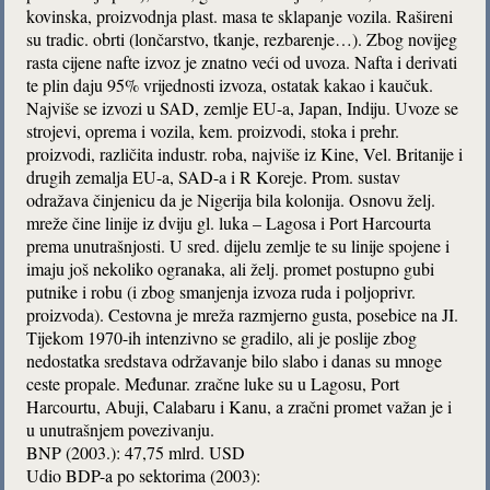
kovinska, proizvodnja plast. masa te sklapanje vozila. Rašireni
su tradic. obrti (lončarstvo, tkanje, rezbarenje…). Zbog novijeg
rasta cijene nafte izvoz je znatno veći od uvoza. Nafta i derivati
te plin daju 95% vrijednosti izvoza, ostatak kakao i kaučuk.
Najviše se izvozi u SAD, zemlje EU-a, Japan, Indiju. Uvoze se
strojevi, oprema i vozila, kem. proizvodi, stoka i prehr.
proizvodi, različita industr. roba, najviše iz Kine, Vel. Britanije i
drugih zemalja EU-a, SAD-a i R Koreje. Prom. sustav
odražava činjenicu da je Nigerija bila kolonija. Osnovu želj.
mreže čine linije iz dviju gl. luka – Lagosa i Port Harcourta
prema unutrašnjosti. U sred. dijelu zemlje te su linije spojene i
imaju još nekoliko ogranaka, ali želj. promet postupno gubi
putnike i robu (i zbog smanjenja izvoza ruda i poljoprivr.
proizvoda). Cestovna je mreža razmjerno gusta, posebice na JI.
Tijekom 1970-ih intenzivno se gradilo, ali je poslije zbog
nedostatka sredstava održavanje bilo slabo i danas su mnoge
ceste propale. Međunar. zračne luke su u Lagosu, Port
Harcourtu, Abuji, Calabaru i Kanu, a zračni promet važan je i
u unutrašnjem povezivanju.
BNP (2003.): 47,75 mlrd. USD
Udio BDP-a po sektorima (2003):