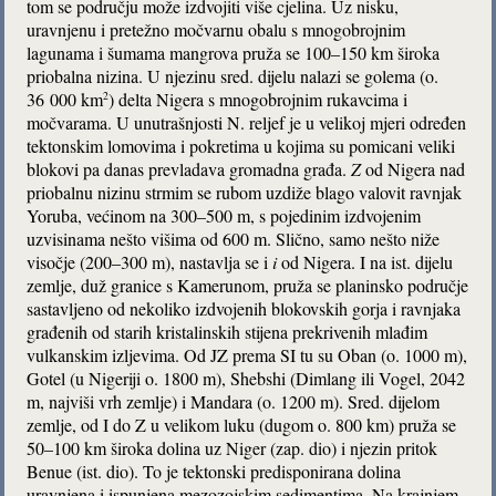
tom se području može izdvojiti više cjelina. Uz nisku,
uravnjenu i pretežno močvarnu obalu s mnogobrojnim
lagunama i šumama mangrova pruža se 100–150 km široka
priobalna nizina. U njezinu sred. dijelu nalazi se golema (o.
36 000 km
) delta Nigera s mnogobrojnim rukavcima i
2
močvarama. U unutrašnjosti N. reljef je u velikoj mjeri određen
tektonskim lomovima i pokretima u kojima su pomicani veliki
blokovi pa danas prevladava gromadna građa.
Z
od Nigera nad
priobalnu nizinu strmim se rubom uzdiže blago valovit ravnjak
Yoruba, većinom na 300–500 m, s pojedinim izdvojenim
uzvisinama nešto višima od 600 m. Slično, samo nešto niže
visočje (200–300 m), nastavlja se i
i
od Nigera. I na ist. dijelu
zemlje, duž granice s Kamerunom, pruža se planinsko područje
sastavljeno od nekoliko izdvojenih blokovskih gorja i ravnjaka
građenih od starih kristalinskih stijena prekrivenih mlađim
vulkanskim izljevima. Od JZ prema SI tu su Oban (o. 1000 m),
Gotel (u Nigeriji o. 1800 m), Shebshi (Dimlang ili Vogel, 2042
m, najviši vrh zemlje) i Mandara (o. 1200 m). Sred. dijelom
zemlje, od I do Z u velikom luku (dugom o. 800 km) pruža se
50–100 km široka dolina uz Niger (zap. dio) i njezin pritok
Benue (ist. dio). To je tektonski predisponirana dolina
uravnjena i ispunjena mezozojskim sedimentima. Na krajnjem