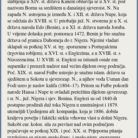
slabljenja u XIV. st. država Kanem obnavlja se u XV. st. pod
nazivom Bornu sa središtem u današnjoj sjeveroist. N. Na
zapadu N. ustrojena je između X. i XII. st. država Nupe, koja
se održala do XVIII. st. U priobalju juž. N. stvorena je u X. st.
država naroda Edo (Benin), a u XI. st. država naroda Joruba.
U vrijeme dolaska port. pomoraca 1472. Benin je bio snažna
država od granica Dahomeja do r. Nigera. Njezini vladari
sklapali su potkraj XV. st. trg. sporazume s Portugalcima
(trgovina robljem), u XVI. st. s Englezima, a u XVIII. st. s
Nizozemcima. U XVIII. st. Englezi su istisnuli ostale eur.
suparnike i preuzeli nadzor nad većim dijelom ovog područja.
Poč. XIX. st. narod Fulbe ustrojio je snažnu islam. državu sa
sjedištem u Sokotu u sjeverozap. N., a njihov vođa Usman dan
Fodi uzeo je naslov kalifa (1804–17). Pritom su Fulbe pokorili
narode Hausa i Nupe te ovladali pretežitim dijelom sjeverozap.
i sr. N., juž. Nigera i sjev. Benina. Englezi su od 1840-ih
postupno prodirali duž toka Nigera u unutrašnjost i 1879.
utemeljili Ujedinjenu afr. kompaniju, koja je 1886. dobila
kraljevu povelju i faktički stekla vrhovnu vlast u dolini Nigera.
Sukobi eur. kolon. sila za prevlast nad ovim područjem
pojačavaju se potkraj XIX. i poč. XX. st. Prijeporna pitanja
razriješena su nizom anglo-franc. i anglo-njem. sporazuma,