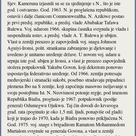
Sjev. Kameruna izjasnili su se za sjedinjenje s N., što je iste
god. i ostvareno. God. 1963. N. je proglašena republikom,
ostavši i dalje članicom Commonwealtha, N. Azikiwe postao
je prvi predsj. republike, a predsj. vlade Abubakar Tafawa
Balewa. Voj. udarom 1966. skupina časnika svrgnula je vladu i
suspendirala ustav, a predsj. vlade A. T. Balewa je ubijen.
Vlast u zemlji preuzeo je zapovjednik voj. snaga Johnson
Aguiyi-Ironsi, polit. strankama zabranjeno je djelovanje i
uvedeno je unitarno uređenje države. U novom voj. udaru u
srpnju iste god. ubijen je Ironsi, a vlast je preuzeo zapovjednik
stožera potpukovnik Yakubu Govon, koji dekretom ponovno
uspostavlja federativno uređenje. Od 1966. zemlju potresaju
međuvjerski i stranački sukobi, posebno stradavaju pripadnici
plemena Ibo na S zemlje, koji započinju masovno iseljavanje u
svoju postojbinu Ist. N. Neovisnost potonje regije, pod imenom
Republika Biafra, proglasio je 1967. potpukovnik (poslije
general) Odumegwu Ojukwu. Taj čin dovodi do krvavoga
građ. rata (poginulo je oko 1,5 mil. ljudi, ponajviše od gladi)
koji je trajao do 1970, kada je Biafra ponovno priključena N.
God. 1975. voj. snage s brigadirom Ramatom Mohammedom
Murtalom svrgnule su generala Govona, a vlast u zemlji