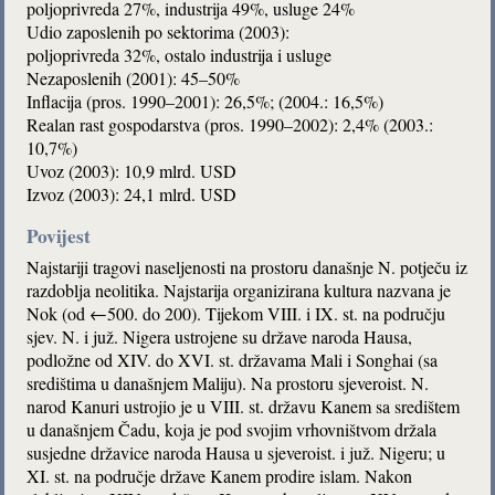
poljoprivreda 27%, industrija 49%, usluge 24%
Udio zaposlenih po sektorima (2003):
poljoprivreda 32%, ostalo industrija i usluge
Nezaposlenih (2001): 45–50%
Inflacija (pros. 1990–2001): 26,5%; (2004.: 16,5%)
Realan rast gospodarstva (pros. 1990–2002): 2,4% (2003.:
10,7%)
Uvoz (2003): 10,9 mlrd. USD
Izvoz (2003): 24,1 mlrd. USD
Povijest
Najstariji tragovi naseljenosti na prostoru današnje N. potječu iz
razdoblja neolitika. Najstarija organizirana kultura nazvana je
Nok (od ←500. do 200). Tijekom VIII. i IX. st. na području
sjev. N. i juž. Nigera ustrojene su države naroda Hausa,
podložne od XIV. do XVI. st. državama Mali i Songhai (sa
središtima u današnjem Maliju). Na prostoru sjeveroist. N.
narod Kanuri ustrojio je u VIII. st. državu Kanem sa središtem
u današnjem Čadu, koja je pod svojim vrhovništvom držala
susjedne državice naroda Hausa u sjeveroist. i juž. Nigeru; u
XI. st. na područje države Kanem prodire islam. Nakon