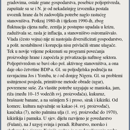
gradovima, ostale grane gospodarstva, posebice poljoprivreda,
zapuštale su se i N. je od nekadašnjeg izvoznika postala
uvoznik hrane da bi zadovoljila potrebe naglo rastućeg
stanovništva. Potkraj 1980-ih i tijekom 1990-ih, zbog
fluktuacija cijena nafte, zemlja je postupno upadala u krizu,
zaduživala se, rasla je inflacija, a stanovništvo osiromašivalo.
Vlada (često vojna) nije ni nastojala diversificirati gospodarstvo,
a polit. nestabilnost i korupcija nisu privlačili strane ulagače.
Tek u novije vrijeme pokrenuti su programi povećanja
proizvodnje hrane i započela je privatizacija naftnog sektora.
Poljoprivredom se bavi oko pol. aktivnog stanovništva, a ona
daje oko četvrtine BDP-a. Gl. su poljodjelska područja na
ravnjacima Jos i Yoruba, te
i
od donjeg Nigera. Gl. su problemi
usitnjenost posjeda, primitivne metode obrade (ugar),
povremene suše. Za vlastite potrebe uzgajaju se manioka, jam,
riža (među 10–15 vodećih svj. proizvođača), kukuruz,
brašnaste banane, a na sušnijem S i proso, sirak i kikiriki. Od
komerc. kultura najvažnije su kakao (4. svj. proizvođač),
kaučuka (7), nešto palmina ulja (1. svj. proizvođač do 1970),
kikirikija i pamuka. U sjev. dijelu razvijeno je govedarstvo
(Fulani), na J uzgoj svinja i peradi. Ribarstvo, morsko i