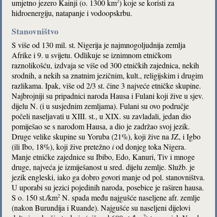
umjetno jezero Kainji (o. 1300 km
) koje se koristi za
2
hidroenergiju, natapanje i vodoopskrbu.
Stanovništvo
S više od 130 mil. st. Nigerija je najmnogoljudnija zemlja
Afrike i 9. u svijetu. Odlikuje se iznimnom etničkom
raznolikošću, izdvaja se više od 300 etničkih zajednica, nekih
srodnih, a nekih sa znatnim jezičnim, kult., religijskim i drugim
razlikama. Ipak, više od 2/3 st. čine 3 najveće etničke skupine.
Najbrojniji su pripadnici naroda Hausa i Fulani koji žive u sjev.
dijelu N. (i u susjednim zemljama). Fulani su ovo područje
počeli naseljavati u XIII. st., u XIX. su zavladali, jedan dio
pomiješao se s narodom Hausa, a dio je zadržao svoj jezik.
Druge velike skupine su Yoruba (21%), koji žive na JZ, i Igbo
(ili Ibo, 18%), koji žive pretežno
i
od donjeg toka Nigera.
Manje etničke zajednice su Ibibo, Edo, Kanuri, Tiv i mnoge
druge, najveća je izmiješanost u sred. dijelu zemlje. Služb. je
jezik engleski, iako ga dobro govori manje od pol. stanovništva.
U uporabi su jezici pojedinih naroda, posebice je raširen hausa.
S o. 150 st./km
N. spada među najgušće naseljene afr. zemlje
2
(nakon Burundija i Ruande). Najgušće su naseljeni dijelovi
2