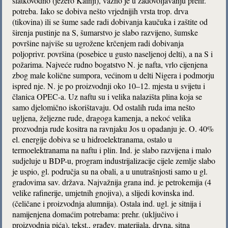
slatkovodno (jezero Kainji), važno je u zadovoljavanju prehr.
potreba. Iako se dobiva nešto vrjednijih vrsta trop. drva
(tikovina) ili se šume sade radi dobivanja kaučuka i zaštite od
širenja pustinje na S, šumarstvo je slabo razvijeno, šumske
površine najviše su ugrožene krčenjem radi dobivanja
poljoprivr. površina (posebice u gusto naseljenoj delti), a na S i
požarima. Najveće rudno bogatstvo N. je nafta, vrlo cijenjena
zbog male količne sumpora, većinom u delti Nigera i podmorju
ispred nje. N. je po proizvodnji oko 10–12. mjesta u svijetu i
članica OPEC-a. Uz naftu su i velika nalazišta plina koja se
samo djelomično iskorištavaju. Od ostalih ruda ima nešto
ugljena, željezne rude, dragoga kamenja, a nekoć velika
prozvodnja rude kositra na ravnjaku Jos u opadanju je. O. 40%
el. energije dobiva se u hidroelektranama, ostalo u
termoelektranama na naftu i plin. Ind. je slabo razvijena i malo
sudjeluje u BDP-u, program industrijalizacije cijele zemlje slabo
je uspio, gl. područja su na obali, a u unutrašnjosti samo u gl.
gradovima sav. država. Najvažnija grana ind. je petrokemija (4
velike rafinerije, umjetnih gnojiva), a slijedi kovinska ind.
(čeličane i proizvodnja alumnija). Ostala ind. ugl. je sitnija i
namijenjena domaćim potrebama: prehr. (uključivo i
proizvodnja pića), tekst., građev. materijala, drvna, sitna