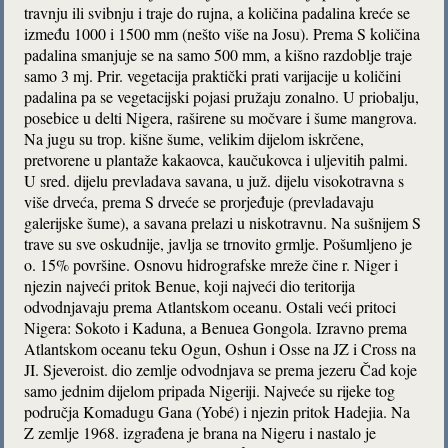
travnju ili svibnju i traje do rujna, a količina padalina kreće se
između 1000 i 1500 mm (nešto više na Josu). Prema S količina
padalina smanjuje se na samo 500 mm, a kišno razdoblje traje
samo 3 mj. Prir. vegetacija praktički prati varijacije u količini
padalina pa se vegetacijski pojasi pružaju zonalno. U priobalju,
posebice u delti Nigera, raširene su močvare i šume mangrova.
Na jugu su trop. kišne šume, velikim dijelom iskrčene,
pretvorene u plantaže kakaovca, kaučukovca i uljevitih palmi.
U sred. dijelu prevladava savana, u juž. dijelu visokotravna s
više drveća, prema S drveće se prorjeđuje (prevladavaju
galerijske šume), a savana prelazi u niskotravnu. Na sušnijem S
trave su sve oskudnije, javlja se trnovito grmlje. Pošumljeno je
o. 15% površine. Osnovu hidrografske mreže čine r. Niger i
njezin najveći pritok Benue, koji najveći dio teritorija
odvodnjavaju prema Atlantskom oceanu. Ostali veći pritoci
Nigera: Sokoto i Kaduna, a Benuea Gongola. Izravno prema
Atlantskom oceanu teku Ogun, Oshun i Osse na JZ i Cross na
JI. Sjeveroist. dio zemlje odvodnjava se prema jezeru Čad koje
samo jednim dijelom pripada Nigeriji. Najveće su rijeke tog
područja Komadugu Gana (Yobé) i njezin pritok Hadejia. Na
Z zemlje 1968. izgrađena je brana na Nigeru i nastalo je