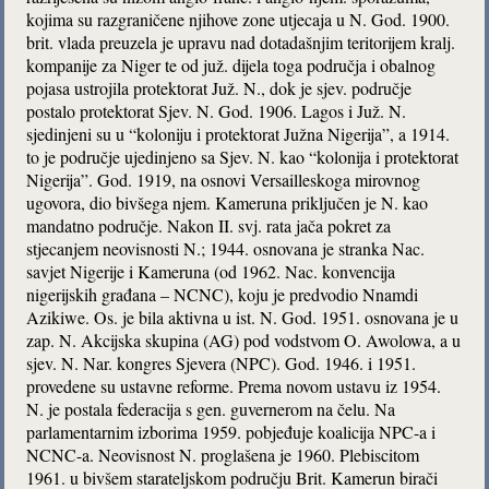
kojima su razgraničene njihove zone utjecaja u N. God. 1900.
brit. vlada preuzela je upravu nad dotadašnjim teritorijem kralj.
kompanije za Niger te od juž. dijela toga područja i obalnog
pojasa ustrojila protektorat Juž. N., dok je sjev. područje
postalo protektorat Sjev. N. God. 1906. Lagos i Juž. N.
sjedinjeni su u “koloniju i protektorat Južna Nigerija”, a 1914.
to je područje ujedinjeno sa Sjev. N. kao “kolonija i protektorat
Nigerija”. God. 1919, na osnovi Versailleskoga mirovnog
ugovora, dio bivšega njem. Kameruna priključen je N. kao
mandatno područje. Nakon II. svj. rata jača pokret za
stjecanjem neovisnosti N.; 1944. osnovana je stranka Nac.
savjet Nigerije i Kameruna (od 1962. Nac. konvencija
nigerijskih građana – NCNC), koju je predvodio Nnamdi
Azikiwe. Os. je bila aktivna u ist. N. God. 1951. osnovana je u
zap. N. Akcijska skupina (AG) pod vodstvom O. Awolowa, a u
sjev. N. Nar. kongres Sjevera (NPC). God. 1946. i 1951.
provedene su ustavne reforme. Prema novom ustavu iz 1954.
N. je postala federacija s gen. guvernerom na čelu. Na
parlamentarnim izborima 1959. pobjeđuje koalicija NPC-a i
NCNC-a. Neovisnost N. proglašena je 1960. Plebiscitom
1961. u bivšem starateljskom području Brit. Kamerun birači