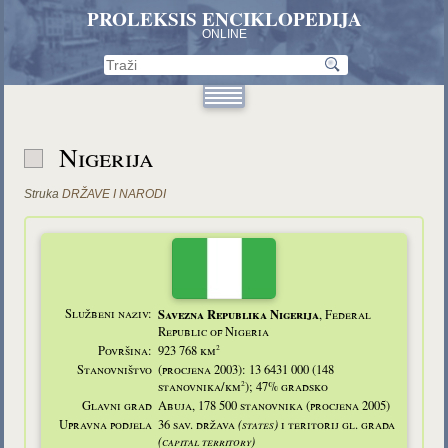
PROLEKSIS ENCIKLOPEDIJA
ONLINE
Nigerija
Struka
DRŽAVE I NARODI
Službeni naziv:
Savezna Republika Nigerija
, Federal
Republic of Nigeria
2
Površina:
923 768 km
Stanovništvo
(procjena 2003): 13 6431 000 (148
2
stanovnika/km
); 47% gradsko
Glavni grad
Abuja, 178 500 stanovnika (procjena 2005)
Upravna podjela
36 sav. država
(states)
i teritorij gl. grada
(capital territory)