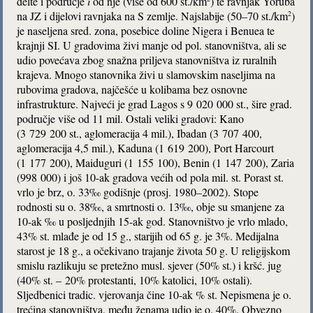
delte i područje
i
od nje (više od 600 st./km
) te ravnjak Yoruba
na JZ i dijelovi ravnjaka na S zemlje. Najslabije (50–70 st./km
)
2
je naseljena sred. zona, posebice doline Nigera i Benuea te
krajnji SI. U gradovima živi manje od pol. stanovništva, ali se
udio povećava zbog snažna priljeva stanovništva iz ruralnih
krajeva. Mnogo stanovnika živi u slamovskim naseljima na
rubovima gradova, najčešće u kolibama bez osnovne
infrastrukture. Najveći je grad Lagos s 9 020 000 st., šire grad.
područje više od 11 mil. Ostali veliki gradovi: Kano
(3 729 200 st., aglomeracija 4 mil.), Ibadan (3 707 400,
aglomeracija 4,5 mil.), Kaduna (1 619 200), Port Harcourt
(1 177 200), Maiduguri (1 155 100), Benin (1 147 200), Zaria
(998 000) i još 10-ak gradova većih od pola mil. st. Porast st.
vrlo je brz, o. 33‰ godišnje (prosj. 1980–2002). Stope
rodnosti su o. 38‰, a smrtnosti o. 13‰, obje su smanjene za
10-ak ‰ u posljednjih 15-ak god. Stanovništvo je vrlo mlado,
43% st. mlađe je od 15 g., starijih od 65 g. je 3%. Medijalna
starost je 18 g., a očekivano trajanje života 50 g. U religijskom
smislu razlikuju se pretežno musl. sjever (50% st.) i kršć. jug
(40% st. – 20% protestanti, 10% katolici, 10% ostali).
Sljedbenici tradic. vjerovanja čine 10-ak % st. Nepismena je o.
trećina stanovništva, među ženama udio je o. 40%. Obvezno