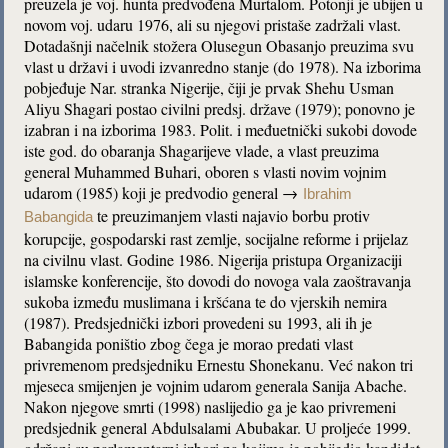
preuzela je voj. hunta predvođena Murtalom. Potonji je ubijen u
novom voj. udaru 1976, ali su njegovi pristaše zadržali vlast.
Dotadašnji načelnik stožera Olusegun Obasanjo preuzima svu
vlast u državi i uvodi izvanredno stanje (do 1978). Na izborima
pobjeđuje Nar. stranka Nigerije, čiji je prvak Shehu Usman
Aliyu Shagari postao civilni predsj. države (1979); ponovno je
izabran i na izborima 1983. Polit. i međuetnički sukobi dovode
iste god. do obaranja Shagarijeve vlade, a vlast preuzima
general Muhammed Buhari, oboren s vlasti novim vojnim
udarom (1985) koji je predvodio general →
Ibrahim
te preuzimanjem vlasti najavio borbu protiv
Babangida
korupcije, gospodarski rast zemlje, socijalne reforme i prijelaz
na civilnu vlast. Godine 1986. Nigerija pristupa Organizaciji
islamske konferencije, što dovodi do novoga vala zaoštravanja
sukoba između muslimana i kršćana te do vjerskih nemira
(1987). Predsjednički izbori provedeni su 1993, ali ih je
Babangida poništio zbog čega je morao predati vlast
privremenom predsjedniku Ernestu Shonekanu. Već nakon tri
mjeseca smijenjen je vojnim udarom generala Sanija Abache.
Nakon njegove smrti (1998) naslijedio ga je kao privremeni
predsjednik general Abdulsalami Abubakar. U proljeće 1999.