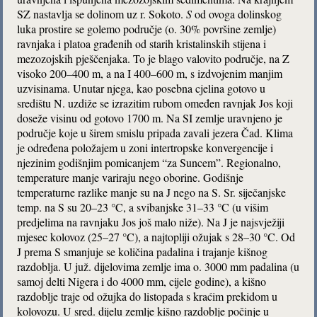
SZ nastavlja se dolinom uz r. Sokoto.
S
od ovoga dolinskog
luka prostire se golemo područje (o. 30% površine zemlje)
ravnjaka i platoa građenih od starih kristalinskih stijena i
mezozojskih pješčenjaka. To je blago valovito područje, na Z
visoko 200–400 m, a na I 400–600 m, s izdvojenim manjim
uzvisinama. Unutar njega, kao posebna cjelina gotovo u
središtu N. uzdiže se izrazitim rubom omeđen ravnjak Jos koji
doseže visinu od gotovo 1700 m. Na SI zemlje uravnjeno je
područje koje u širem smislu pripada zavali jezera Čad. Klima
je određena položajem u zoni intertropske konvergencije i
njezinim godišnjim pomicanjem “za Suncem”. Regionalno,
temperature manje variraju nego oborine. Godišnje
temperaturne razlike manje su na J nego na S. Sr. siječanjske
temp. na S su 20–23 °C, a svibanjske 31–33 °C (u višim
predjelima na ravnjaku Jos još malo niže). Na J je najsvježiji
mjesec kolovoz (25–27 °C), a najtopliji ožujak s 28–30 °C. Od
J prema S smanjuje se količina padalina i trajanje kišnog
razdoblja. U juž. dijelovima zemlje ima o. 3000 mm padalina (u
samoj delti Nigera i do 4000 mm, cijele godine), a kišno
razdoblje traje od ožujka do listopada s kraćim prekidom u
kolovozu. U sred. dijelu zemlje kišno razdoblje počinje u