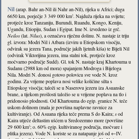
Nil
(arap. Bahr an-Nîl ili Nahr an-Nîl), rijeka u Africi; duga
6650 km, porječje 3 349 000 km
. Najduža rijeka na svijetu;
2
protječe kroz Tanzaniju, Burundi, Ruandu, Kongo, Keniju,
Ugandu, Etiopiju, Sudan i Egipat. Ime N. izvedeno iz grč.
Neilos
(lat.
Nilus
), a označava riječnu dolinu. N. nastaje iz triju
gl. izvora: Modri Nil i Atbara (izviru u Etiopskom visočju,
odvirak su jezera Tana, područje jakih ljetnih kiša) te Bijeli Nil
(odvirak Viktorijina jezera, ima stalni tok, protječe kroz
močvarno područje Sudd). Gl. tok N. nastaje kraj Khartouma u
Sudanu (2988 km od mora) spajanjem Modroga i Bijeloga
Nila. Modri N. donosi gotovo polovicu sve vode N. kroz
godinu. Za vrijeme poplava nosi velike količine silta s
Etiopskog visočja; taloži se u Naserovu jezeru iza Asuanske
brane, a tijekom prošlosti taložio se u vrijeme poplava na tlo i
pridonosio plodnosti. Od Khartouma do egip. granice N. teče
uskom dolinom (mala je površina naplavne ravnice za
kultiviranje). Od Asuana rijeka teče prema S do Kaira;
s
od
Kaira utječe deltastim ušćem u Sredozemno more (površine
29 600 km
; o. 60% egip. kultiviranog područja, močvare i
2
plitka jezera). Vode N. koriste se za natapanje još od ←IV.