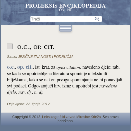
PROLEKSIS ENCIKLOPEDIJA
ONLINE
o.c., op. cit.
Struka
JEZIČNE ZNANOSTI I PODRUČJA
o.c.
op. cit.
,
, lat. krat. za
opus citatum
, navedeno djelo; rabi
se kada se upotrijebljena literatura spominje u tekstu ili
bilješkama, kako se nakon prvoga spominjanja ne bi ponavljali
svi podaci. Odgovarajući hrv. izraz u upotrebi jest
navedeno
djelo
,
nav. dj.
,
n. dj.
Objavljeno:
22. lipnja 2012.
Copyright © 2013.
Leksikografski zavod Miroslav Krleža
. Sva prava
pridržana.