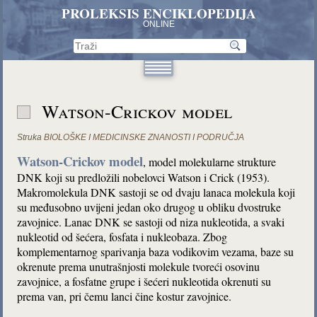
PROLEKSIS ENCIKLOPEDIJA
ONLINE
Watson-Crickov model
Struka
BIOLOŠKE I MEDICINSKE ZNANOSTI I PODRUČJA
Watson-Crickov model
, model molekularne strukture
DNK koji su predložili nobelovci Watson i Crick (1953).
Makromolekula DNK sastoji se od dvaju lanaca molekula koji
su međusobno uvijeni jedan oko drugog u obliku dvostruke
zavojnice. Lanac DNK se sastoji od niza nukleotida, a svaki
nukleotid od šećera, fosfata i nukleobaza. Zbog
komplementarnog sparivanja baza vodikovim vezama, baze su
okrenute prema unutrašnjosti molekule tvoreći osovinu
zavojnice, a fosfatne grupe i šećeri nukleotida okrenuti su
prema van, pri čemu lanci čine kostur zavojnice.