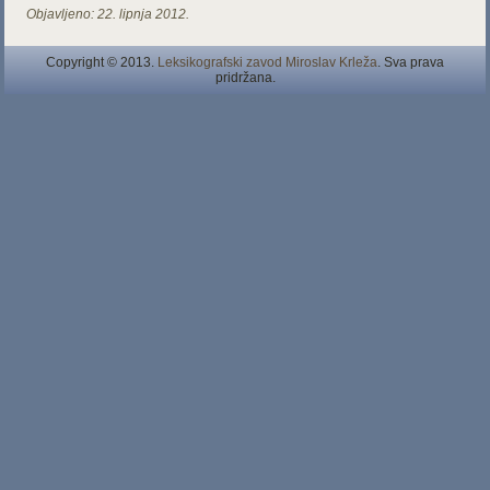
Objavljeno:
22. lipnja 2012.
Copyright © 2013.
Leksikografski zavod Miroslav Krleža
. Sva prava
pridržana.